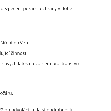
zabezpečení požární ochrany v době
šíření požáru.
jící činnosti:
řlavých látek na volném prostranství),
požáru,
2 do odvolání, a další podrobnosti