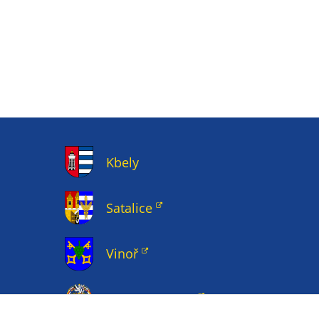
Kbely
Satalice
Vinoř
Magistrát HMP