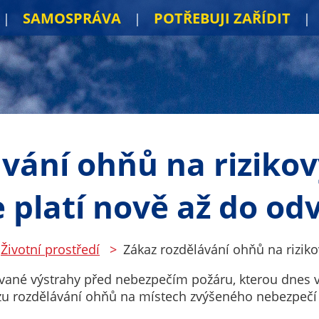
SAMOSPRÁVA
POTŘEBUJI ZAŘÍDIT
vání ohňů na riziko
 platí nově až do od
Životní prostředí
Zákaz rozdělávání ohňů na riziko
zované výstrahy před nebezpečím požáru, kterou dnes 
kazu rozdělávání ohňů na místech zvýšeného nebezpečí