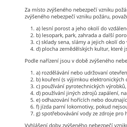
Za místo zvýšeného nebezpečí vzniku požár
zvýšeného nebezpečí vzniku požáru, považ
a) lesní porost a jeho okolí do vzdále
b) lesopark, park, zahrada a další poro
c) sklady sena, slámy a jejich okolí do
d) plocha zemědělských kultur, které 
Podle nařízení jsou v době zvýšeného nebez
a) rozdělávání nebo udržovaní otevřen
b) kouření (s výjimkou elektronických c
c) používání pyrotechnických výrobků,
d) používání jiných zdrojů zapálení, na
e) odhazování hořících nebo doutnají
f) jízda parní lokomotivy, pokud nejs
g) spotřebovávání vody ze zdroje pro 
Vyhlášení doby zvýšeného nebezpečí vzniku