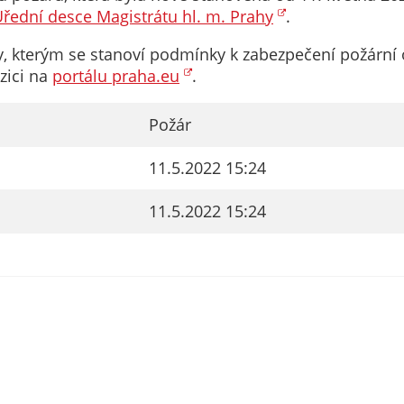
nemohou být
řední desce Magistrátu hl. m. Prahy
.
individuálně
rahy, kterým se stanoví podmínky k zabezpečení požár
deaktivovány
ozici na
portálu praha.eu
.
nebo
aktivovány.
Požár
Analytické
11.5.2022 15:24
cookies
Analytické
11.5.2022 15:24
cookies nám
umožňují
měření
výkonu
našeho webu
a našich
reklamních
kampaní.
Jejich pomocí