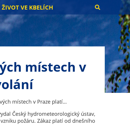
ŽIVOT VE KBELÍCH
vých místech v
volání
vých místech v Praze platí…
vydal Český hydrometeorologický ústav,
 vzniku požáru. Zákaz platí od dnešního