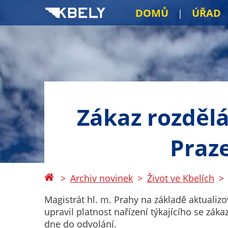
DOMŮ
ÚŘAD
Zákaz rozdělá
Praze
Archiv novinek
Život ve Kbelích
Magistrát hl. m. Prahy na základě aktuali
upravil platnost nařízení týkajícího se zá
dne do odvolání.