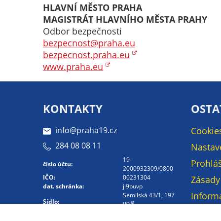
HLAVNÍ MĚSTO PRAHA
MAGISTRÁT HLAVNÍHO MĚSTA PRAHY
Odbor bezpečnosti
bezpecnost@praha.eu
bezpecnost.praha.eu
www.praha.eu
KONTAKTY
OSTA
info@praha19.cz
Cookie
284 08 08 11
Nastav
19-
Prohláš
číslo účtu:
2000932309/0800
IČO:
00231304
Zásady
dat. schránka:
ji9buvp
Inform
Semilská 43/1, 197
Sídlo:
00
osobní
Kontakt -