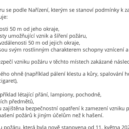
Technické
cookies
u se podle Nařízení, kterým se stanoví podmínky k 
Technické
uje:
cookies jsou
nosti 50 m od jeho okraje,
nezbytné pro
sty umožňující vznik a šíření požáru,
správné
 vzdálenosti 50 m od jejich okraje,
fungování
jsou svým rostlinným charakterem schopny vznícení a 
webu a všech
funkcí, které
pečí vzniku požáru v těchto místech zakázané následu
nabízí.
Nepožadujeme
ého ohně (například pálení klestu a kůry, spalování ho
Váš souhlas s
igaret),
využitím
technických
příklad létající přání, lampiony, pochodně,
cookies na
cích předmětů,
našem webu. Z
ou zajištěna bezpečnostní opatření k zamezení vzniku 
tohoto důvodu
hašení požárů k jiným účelům než k hašení.
technické
cookies
 požáru, která byla nově stanovena od 11. května 202