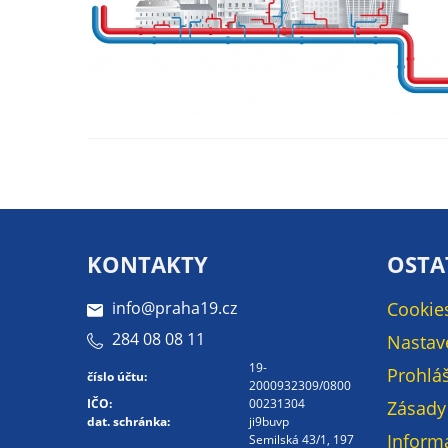
KONTAKTY
OSTA
info@praha19.cz
Cookie
284 08 08 11
Nastav
19-
Prohláš
číslo účtu:
2000932309/0800
IČO:
00231304
Zásady
dat. schránka:
ji9buvp
Inform
Semilská 43/1, 197