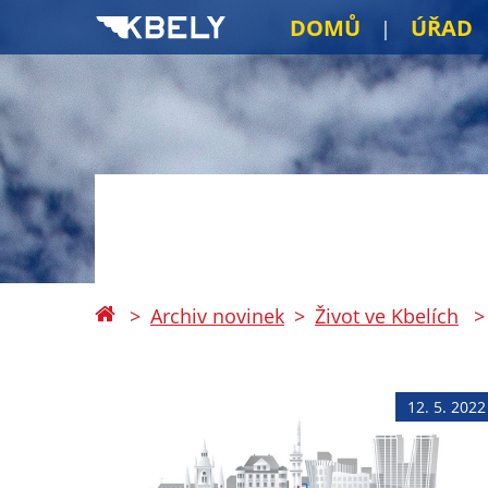
DOMŮ
ÚŘAD
Archiv novinek
Život ve Kbelích
12. 5. 2022