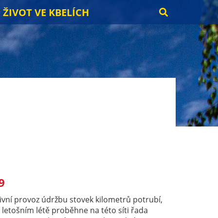
ŽIVOT VE KBELÍCH
9
ivní provoz údržbu stovek kilometrů potrubí,
letošním létě proběhne na této síti řada