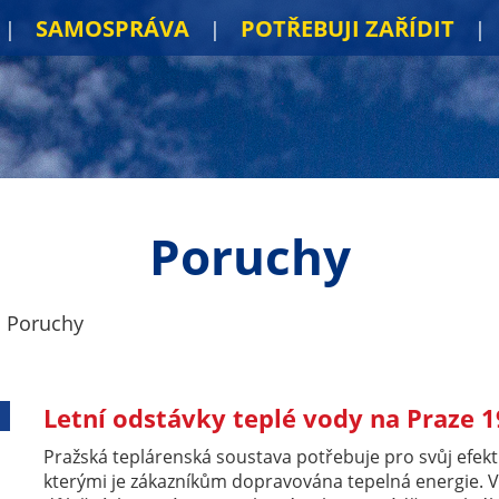
SAMOSPRÁVA
POTŘEBUJI ZAŘÍDIT
Poruchy
Poruchy
Letní odstávky teplé vody na Praze 1
Pražská teplárenská soustava potřebuje pro svůj efekt
kterými je zákazníkům dopravována tepelná energie. V 