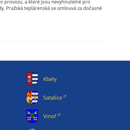
ého provozu, a které jsou nevyhnutelné pro
dy. Pražská teplárenská se omlouvá za dočasné
Kbely
Satalice
Vinoř