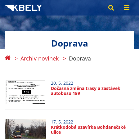
Doprava
Archiv novinek
Doprava
20. 5. 2022
Dočasná změna trasy a zastávek
autobusu 159
17. 5. 2022
Krátkodobá uzavírka Bohdanečské
ulice