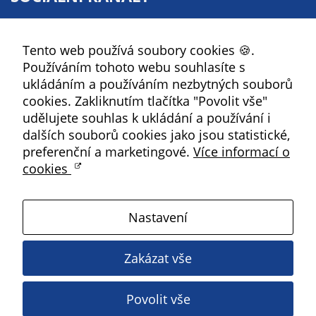
soubory cookie a
další technologie,
Facebook
abychom
Tento web používá soubory cookies 🍪.
YouTube
přizpůsobili naše
Používáním tohoto webu souhlasíte s
Instagram
webové stránky
ukládáním a používáním nezbytných souborů
potřebám a
RSS
cookies. Zakliknutím tlačítka "Povolit vše"
zájmům našich
udělujete souhlas k ukládání a používání i
návštěvníků.
Kbely
dalších souborů cookies jako jsou statistické,
preferenční a marketingové.
Více informací o
cookies
Reklamní
Satalice
cookies
Reklamní cookies
Nastavení
Vinoř
používáme my
nebo naši partneři,
Zakázat vše
abychom Vám
Magistrát HMP
mohli zobrazit
vhodné obsahy
Povolit vše
Copyright ©
2026 Úřad městské části Praha 19
nebo reklamy jak