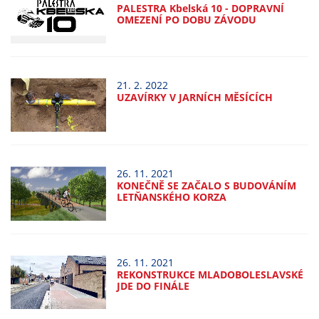
nemohou být
PALESTRA Kbelská 10 - DOPRAVNÍ
OMEZENÍ PO DOBU ZÁVODU
individuálně
deaktivovány
nebo
aktivovány.
21. 2. 2022
UZAVÍRKY V JARNÍCH MĚSÍCÍCH
Analytické
cookies
Analytické
26. 11. 2021
cookies nám
KONEČNĚ SE ZAČALO S BUDOVÁNÍM
umožňují
LETŇANSKÉHO KORZA
měření
výkonu
našeho webu
26. 11. 2021
a našich
REKONSTRUKCE MLADOBOLESLAVSKÉ
reklamních
JDE DO FINÁLE
kampaní.
Jejich pomocí