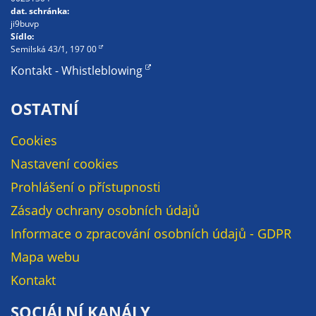
Pokud
dat. schránka:
vypnete
ji9buvp
používání
Sídlo:
Semilská 43/1, 197 00
analytických
Kontakt - Whistleblowing
cookies ve
vztahu k Vaší
návštěvě,
OSTATNÍ
ztrácíme
možnost
Cookies
analýzy
Nastavení cookies
výkonu a
Prohlášení o přístupnosti
optimalizace
našich
Zásady ochrany osobních údajů
opatření.
Informace o zpracování osobních údajů - GDPR
Mapa webu
Personalizované
Kontakt
soubory cookie
Používáme rovněž
SOCIÁLNÍ KANÁLY