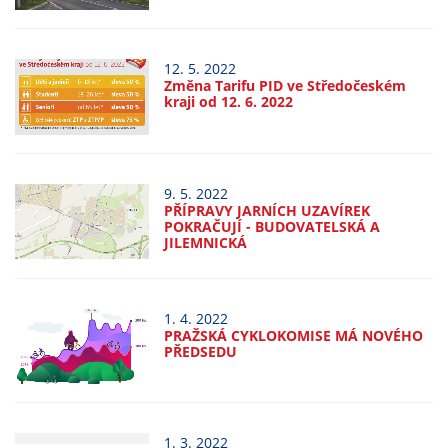
Technické
cookies
Technické
12. 5. 2022
cookies jsou
Změna Tarifu PID ve Středočeském
nezbytné pro
kraji od 12. 6. 2022
správné
fungování
webu a všech
9. 5. 2022
funkcí, které
PŘÍPRAVY JARNÍCH UZAVÍREK
nabízí.
POKRAČUJÍ - BUDOVATELSKÁ A
Nepožadujeme
JILEMNICKÁ
Váš souhlas s
využitím
technických
1. 4. 2022
PRAŽSKÁ CYKLOKOMISE MÁ NOVÉHO
cookies na
PŘEDSEDU
našem webu. Z
tohoto důvodu
technické
cookies
1. 3. 2022