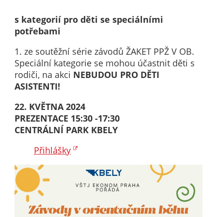
nemohou být
individuálně
s kategorií pro děti se speciálními
deaktivovány
potřebami
nebo
1. ze soutěžní série závodů ŽAKET PPŽ V OB.
aktivovány.
Speciální kategorie se mohou účastnit děti s
rodiči, na akci
NEBUDOU PRO DĚTI
ASISTENTI!
Analytické
cookies
22. KVĚTNA 2024
Analytické
PREZENTACE 15:30 -17:30
cookies nám
CENTRÁLNÍ PARK KBELY
umožňují
měření
Přihlášky
výkonu
našeho webu
a našich
reklamních
kampaní.
Jejich pomocí