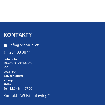
Pokud
vypnete
používání
analytických
cookies ve
vztahu k Vaší
KONTAKTY
návštěvě,
ztrácíme
info@praha19.cz
možnost
analýzy
284 08 08 11
výkonu a
číslo účtu:
optimalizace
19-2000932309/0800
IČO:
našich
00231304
opatření.
dat. schránka:
ji9buvp
Sídlo:
Semilská 43/1, 197 00
Personalizované
Kontakt - Whistleblowing
soubory cookie
Používáme rovněž