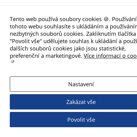
údaje. Pokud
nevyjádříte
souhlas, nebudete
Tento web používá soubory cookies 🍪. Používán
příjemcem obsahů
tohoto webu souhlasíte s ukládáním a používání
a reklam
nezbytných souborů cookies. Zakliknutím tlačítka
přizpůsobených
"Povolit vše" udělujete souhlas k ukládání a použí
Vašim zájmům.
dalších souborů cookies jako jsou statistické,
preferenční a marketingové.
Více informací o coo
Nastavení
Zakázat vše
Povolit vše