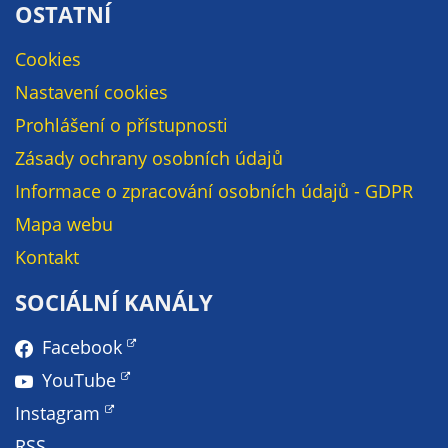
OSTATNÍ
soubory cookie a
další technologie,
Cookies
abychom
přizpůsobili naše
Nastavení cookies
webové stránky
Prohlášení o přístupnosti
potřebám a
Zásady ochrany osobních údajů
zájmům našich
návštěvníků.
Informace o zpracování osobních údajů - GDPR
Mapa webu
Reklamní
Kontakt
cookies
SOCIÁLNÍ KANÁLY
Reklamní cookies
používáme my
Facebook
nebo naši partneři,
abychom Vám
YouTube
mohli zobrazit
Instagram
vhodné obsahy
RSS
nebo reklamy jak