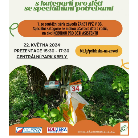
určujeme
počet návštěv
a zdroje
návštěv našich
internetových
stránek. Data
získaná
pomocí
těchto
cookies
zpracováváme
souhrnně, bez
použití
identifikátorů,
které ukazují
na konkrétní
uživatelé
našeho webu.