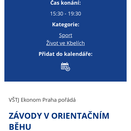
Technické
Čas konání:
cookies
15:30 - 19:30
Technické
cookies jsou
Kategorie:
nezbytné pro
Sport
správné
Život ve Kbelích
fungování
webu a všech
Přidat do kalendáře:
funkcí, které
nabízí.
Nepožadujeme
Váš souhlas s
využitím
technických
cookies na
VŠTJ Ekonom Praha pořádá
našem webu. Z
tohoto důvodu
ZÁVODY V ORIENTAČNÍM
technické
BĚHU
cookies