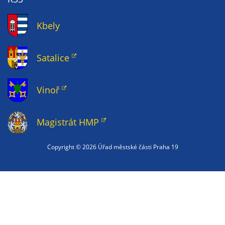
na našich
stránkách, tak na
Kbely
stránkách třetích
subjektů. Díky
Satalice
tomu můžeme
vytvářet profily
založené na Vašich
Vinoř
zájmech, tak zvané
pseudonymizované
profily. Na základě
Magistrát HMP
těchto informací
není zpravidla
Copyright ©
2026 Úřad městské části Praha 19
možná
bezprostřední
identifikace Vaší
osoby, protože jsou
používány pouze
pseudonymizované