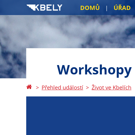
DOMŮ
ÚŘAD
Workshopy p
Přehled událostí
Život ve Kbelích