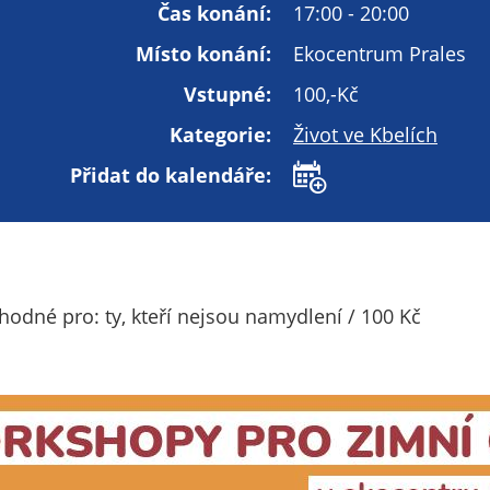
Technické
Čas konání:
17:00 - 20:00
cookies
Místo konání:
Ekocentrum Prales
Technické
cookies jsou
Vstupné:
100,-Kč
nezbytné pro
Kategorie:
Život ve Kbelích
správné
fungování
Přidat do kalendáře:
webu a všech
funkcí, které
nabízí.
Nepožadujeme
Váš souhlas s
odné pro: ty, kteří nejsou namydlení / 100 Kč
využitím
technických
cookies na
našem webu. Z
tohoto důvodu
technické
cookies