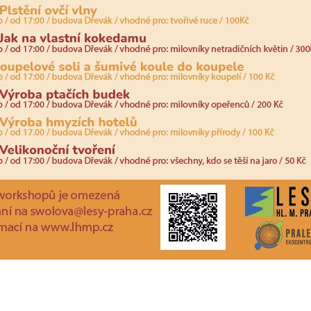
určujeme
počet návštěv
a zdroje
návštěv našich
internetových
stránek. Data
získaná
pomocí
těchto
cookies
zpracováváme
souhrnně, bez
použití
identifikátorů,
které ukazují
na konkrétní
uživatelé
našeho webu.