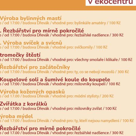
nemohou být
individuálně
deaktivovány
nebo
aktivovány.
Analytické
cookies
Analytické
cookies nám
umožňují
měření
výkonu
našeho webu
a našich
reklamních
kampaní.
Jejich pomocí