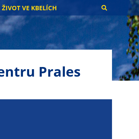
ŽIVOT VE KBELÍCH
entru Prales