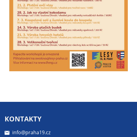
určujeme
počet návštěv
a zdroje
návštěv našich
internetových
stránek. Data
získaná
pomocí
těchto
cookies
zpracováváme
souhrnně, bez
použití
identifikátorů,
které ukazují
na konkrétní
KONTAKTY
uživatelé
našeho webu.
info@praha19.cz