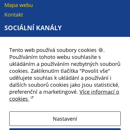
soubory cookie a
Mapa webu
další technologie,
Kontakt
abychom
přizpůsobili naše
SOCIÁLNÍ KANÁLY
webové stránky
potřebám a
Facebook
zájmům našich
Tento web používá soubory cookies 🍪.
YouTube
návštěvníků.
Používáním tohoto webu souhlasíte s
Instagram
ukládáním a používáním nezbytných souborů
RSS
cookies. Zakliknutím tlačítka "Povolit vše"
Reklamní
udělujete souhlas k ukládání a používání i
cookies
Kbely
dalších souborů cookies jako jsou statistické,
Reklamní cookies
preferenční a marketingové.
Více informací o
používáme my
cookies
nebo naši partneři,
Satalice
abychom Vám
mohli zobrazit
Nastavení
Vinoř
vhodné obsahy
nebo reklamy jak