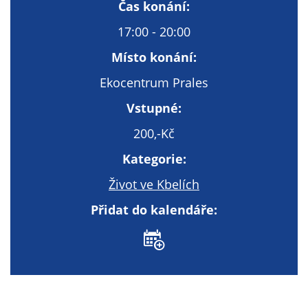
Technické
Čas konání:
cookies
17:00 - 20:00
Technické
cookies jsou
Místo konání:
nezbytné pro
Ekocentrum Prales
správné
fungování
Vstupné:
webu a všech
200,-Kč
funkcí, které
nabízí.
Kategorie:
Nepožadujeme
Váš souhlas s
Život ve Kbelích
využitím
Přidat do kalendáře:
technických
cookies na
našem webu. Z
tohoto důvodu
technické
cookies