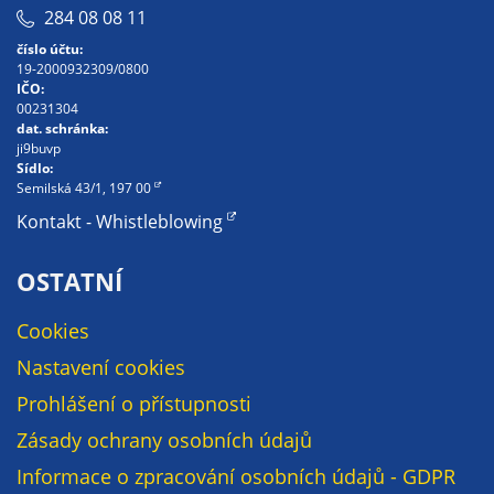
Pokud
284 08 08 11
vypnete
číslo účtu:
používání
19-2000932309/0800
analytických
IČO:
cookies ve
00231304
dat. schránka:
vztahu k Vaší
ji9buvp
návštěvě,
Sídlo:
ztrácíme
Semilská 43/1, 197 00
možnost
Kontakt - Whistleblowing
analýzy
výkonu a
OSTATNÍ
optimalizace
našich
Cookies
opatření.
Nastavení cookies
Prohlášení o přístupnosti
Personalizované
Zásady ochrany osobních údajů
soubory cookie
Informace o zpracování osobních údajů - GDPR
Používáme rovněž