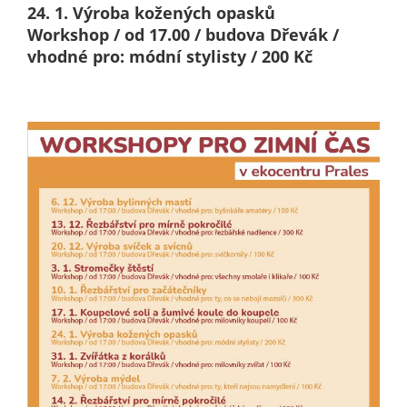
nemohou být
24. 1. Výroba kožených opasků
individuálně
Workshop / od 17.00 / budova Dřevák /
deaktivovány
vhodné pro: módní stylisty / 200 Kč
nebo
aktivovány.
Analytické
cookies
Analytické
cookies nám
umožňují
měření
výkonu
našeho webu
a našich
reklamních
kampaní.
Jejich pomocí