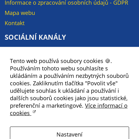
Informace o zpracování osobních údajů - GDPR
soubory cookie a
další technologie,
Mapa webu
abychom
Kontakt
přizpůsobili naše
webové stránky
SOCIÁLNÍ KANÁLY
potřebám a
zájmům našich
Facebook
návštěvníků.
Tento web používá soubory cookies 🍪.
YouTube
Používáním tohoto webu souhlasíte s
Instagram
ukládáním a používáním nezbytných souborů
Reklamní
RSS
cookies. Zakliknutím tlačítka "Povolit vše"
cookies
udělujete souhlas k ukládání a používání i
Reklamní cookies
Kbely
dalších souborů cookies jako jsou statistické,
používáme my
preferenční a marketingové.
Více informací o
nebo naši partneři,
cookies
abychom Vám
Satalice
mohli zobrazit
vhodné obsahy
Nastavení
Vinoř
nebo reklamy jak