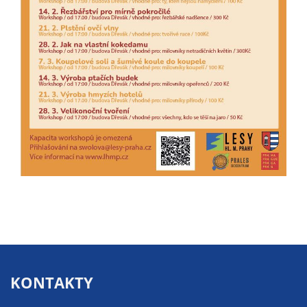
určujeme
počet návštěv
a zdroje
návštěv našich
internetových
stránek. Data
získaná
pomocí
těchto
cookies
zpracováváme
souhrnně, bez
použití
identifikátorů,
které ukazují
na konkrétní
uživatelé
KONTAKTY
našeho webu.