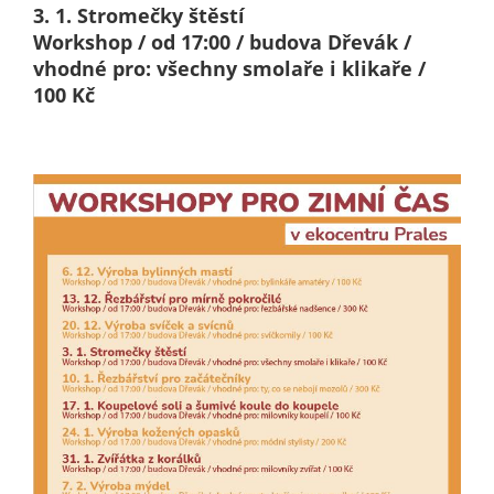
nemohou být
3. 1. Stromečky štěstí
individuálně
Workshop / od 17:00 / budova Dřevák /
deaktivovány
vhodné pro: všechny smolaře i klikaře /
nebo
100 Kč
aktivovány.
Analytické
cookies
Analytické
cookies nám
umožňují
měření
výkonu
našeho webu
a našich
reklamních
kampaní.
Jejich pomocí