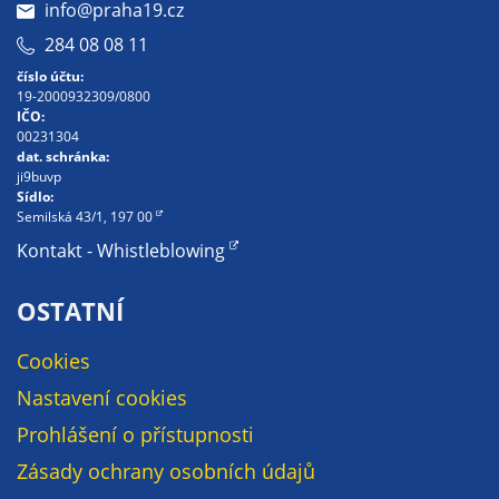
Pokud
info@praha19.cz
vypnete
284 08 08 11
používání
číslo účtu:
analytických
19-2000932309/0800
cookies ve
IČO:
vztahu k Vaší
00231304
dat. schránka:
návštěvě,
ji9buvp
ztrácíme
Sídlo:
možnost
Semilská 43/1, 197 00
analýzy
Kontakt - Whistleblowing
výkonu a
optimalizace
OSTATNÍ
našich
opatření.
Cookies
Nastavení cookies
Personalizované
Prohlášení o přístupnosti
soubory cookie
Zásady ochrany osobních údajů
Používáme rovněž