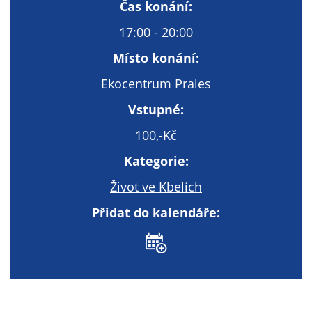
Technické
Čas konání:
cookies
17:00 - 20:00
Technické
cookies jsou
Místo konání:
nezbytné pro
Ekocentrum Prales
správné
fungování
Vstupné:
webu a všech
100,-Kč
funkcí, které
nabízí.
Kategorie:
Nepožadujeme
Váš souhlas s
Život ve Kbelích
využitím
Přidat do kalendáře:
technických
cookies na
našem webu. Z
tohoto důvodu
technické
cookies