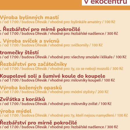
nemohou být
individuálně
deaktivovány
nebo
aktivovány.
Analytické
cookies
Analytické
cookies nám
umožňují
měření
výkonu
našeho webu
a našich
reklamních
kampaní.
Jejich pomocí