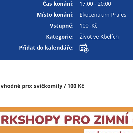
Technické
Čas konání:
17:00 - 20:00
cookies
Místo konání:
Ekocentrum Prales
Technické
cookies jsou
Vstupné:
100,-Kč
nezbytné pro
Kategorie:
Život ve Kbelích
správné
fungování
Přidat do kalendáře:
webu a všech
funkcí, které
nabízí.
Nepožadujeme
Váš souhlas s
 vhodné pro: svíčkomily / 100 Kč
využitím
technických
cookies na
našem webu. Z
tohoto důvodu
technické
cookies