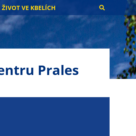
ŽIVOT VE KBELÍCH
entru Prales