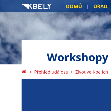
DOMŮ
ÚŘAD
Workshopy p
Přehled událostí
Život ve Kbelích