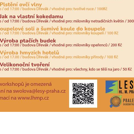
určujeme
počet návštěv
a zdroje
návštěv našich
internetových
stránek. Data
získaná
pomocí
těchto
cookies
zpracováváme
souhrnně, bez
použití
identifikátorů,
které ukazují
na konkrétní
uživatelé
našeho webu.