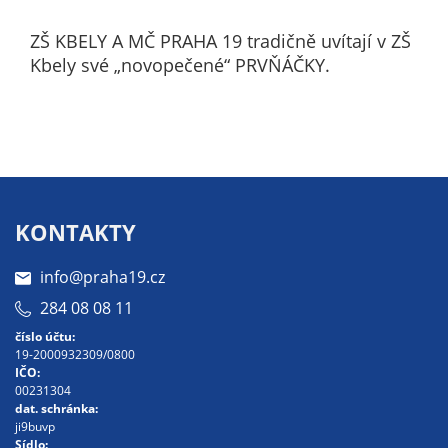
nemohou být
individuálně
ZŠ KBELY A MČ PRAHA 19 tradičně uvítají v ZŠ
deaktivovány
Kbely své „novopečené“ PRVŇÁČKY.
nebo
aktivovány.
Analytické
cookies
Analytické
KONTAKTY
cookies nám
umožňují
info@praha19.cz
měření
284 08 08 11
výkonu
číslo účtu:
našeho webu
19-2000932309/0800
a našich
IČO:
00231304
reklamních
dat. schránka:
kampaní.
ji9buvp
Jejich pomocí
Sídlo: