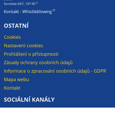
Semilská 43/1, 197 00
určujeme
počet návštěv
Kontakt - Whistleblowing
a zdroje
návštěv našich
OSTATNÍ
internetových
stránek. Data
Cookies
získaná
Nastavení cookies
pomocí
Prohlášení o přístupnosti
těchto
cookies
Zásady ochrany osobních údajů
zpracováváme
Informace o zpracování osobních údajů - GDPR
souhrnně, bez
Mapa webu
použití
identifikátorů,
Kontakt
které ukazují
na konkrétní
SOCIÁLNÍ KANÁLY
uživatelé
našeho webu.
Facebook