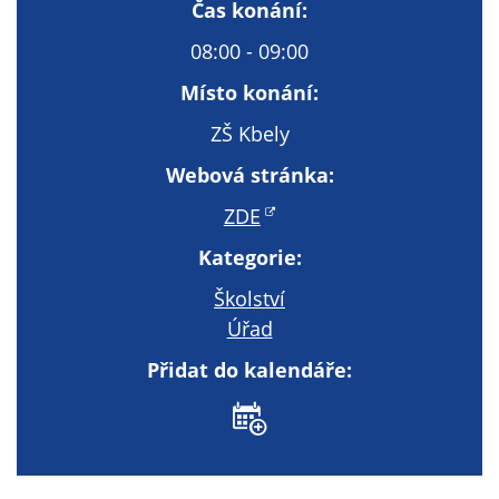
Technické
Čas konání:
cookies
08:00 - 09:00
Technické
cookies jsou
Místo konání:
nezbytné pro
ZŠ Kbely
správné
fungování
Webová stránka:
webu a všech
ZDE
funkcí, které
nabízí.
Kategorie:
Nepožadujeme
Váš souhlas s
Školství
využitím
Úřad
technických
Přidat do kalendáře:
cookies na
našem webu. Z
tohoto důvodu
technické
cookies