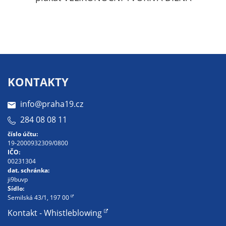
so
da
ab
př
we
po
zá
KONTAKTY
ná
info@praha19.cz
284 08 08 11
R
číslo účtu:
co
19-2000932309/0800
Re
IČO:
00231304
po
dat. schránka:
ne
ji9buvp
ab
Sídlo:
Semilská 43/1, 197 00
mo
Kontakt - Whistleblowing
vh
ne