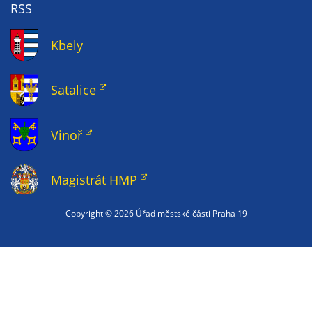
úd
RSS
ne
so
Kbely
př
a 
př
Satalice
Va
Vinoř
Magistrát HMP
Copyright ©
2026 Úřad městské části Praha 19