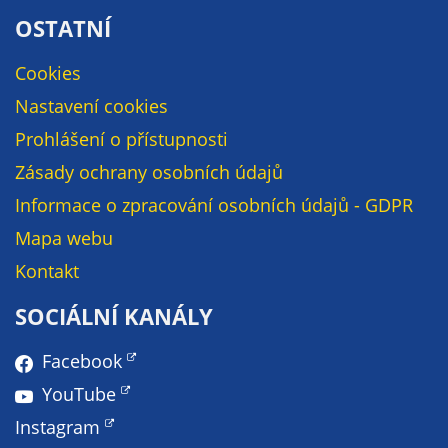
na
OSTATNÍ
st
st
Cookies
su
Nastavení cookies
to
Prohlášení o přístupnosti
vy
za
Zásady ochrany osobních údajů
zá
Informace o zpracování osobních údajů - GDPR
ps
Mapa webu
pr
tě
Kontakt
ne
mo
SOCIÁLNÍ KANÁLY
be
id
Facebook
os
YouTube
po
Instagram
ps