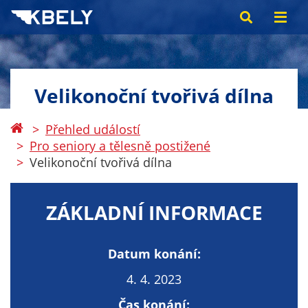
Velikonoční tvořivá dílna
Přehled událostí
Pro seniory a tělesně postižené
Velikonoční tvořivá dílna
ZÁKLADNÍ INFORMACE
Datum konání:
4. 4. 2023
Čas konání: