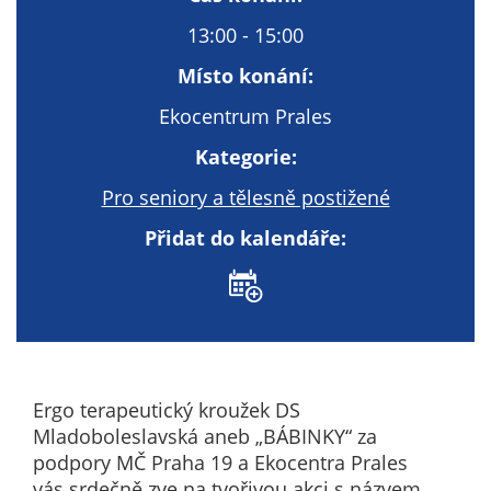
Te
co
13:00 - 15:00
Te
Místo konání:
co
ne
Ekocentrum Prales
sp
Kategorie:
fu
we
Pro seniory a tělesně postižené
fu
Přidat do kalendáře:
na
Ne
Vá
vy
te
co
na
Ergo terapeutický kroužek DS
to
Mladoboleslavská aneb „BÁBINKY“ za
te
podpory MČ Praha 19 a Ekocentra Prales
co
vás srdečně zve na tvořivou akci s názvem