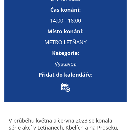
Technické
cookies
Čas konání:
Technické
14:00 - 18:00
cookies jsou
nezbytné pro
Místo konání:
správné
METRO LETŇANY
fungování
webu a všech
Kategorie:
funkcí, které
Výstavba
nabízí.
Nepožadujeme
Přidat do kalendáře:
Váš souhlas s
využitím
technických
cookies na
našem webu. Z
tohoto důvodu
technické
V průběhu května a června 2023 se konala
cookies
série akcí v Letňanech, Kbelích a na Proseku,