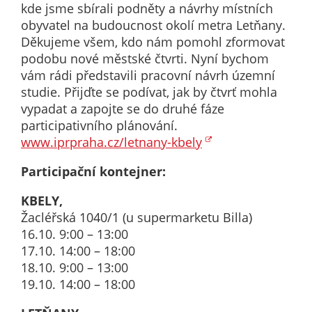
nemohou být
kde jsme sbírali podněty a návrhy místních
individuálně
obyvatel na budoucnost okolí metra Letňany.
deaktivovány
Děkujeme všem, kdo nám pomohl zformovat
nebo
podobu nové městské čtvrti. Nyní bychom
aktivovány.
vám rádi představili pracovní návrh územní
studie. Přijďte se podívat, jak by čtvrť mohla
vypadat a zapojte se do druhé fáze
Analytické
participativního plánování.
cookies
www.iprpraha.cz/letnany-kbely
Analytické
Participační kontejner:
cookies nám
umožňují
KBELY,
měření
Žacléřská 1040/1 (u supermarketu Billa)
výkonu
16.10. 9:00 – 13:00
našeho webu
17.10. 14:00 – 18:00
a našich
18.10. 9:00 – 13:00
reklamních
19.10. 14:00 – 18:00
kampaní.
Jejich pomocí