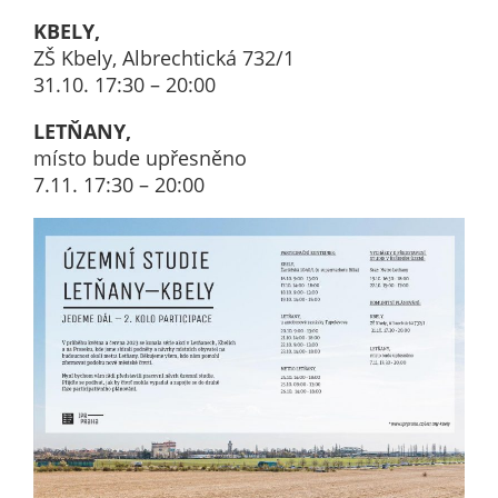
Pokud
KBELY,
vypnete
ZŠ Kbely, Albrechtická 732/1
používání
31.10. 17:30 – 20:00
analytických
cookies ve
LETŇANY,
vztahu k Vaší
místo bude upřesněno
návštěvě,
7.11. 17:30 – 20:00
ztrácíme
možnost
analýzy
výkonu a
optimalizace
našich
opatření.
Personalizované
soubory cookie
Používáme rovněž