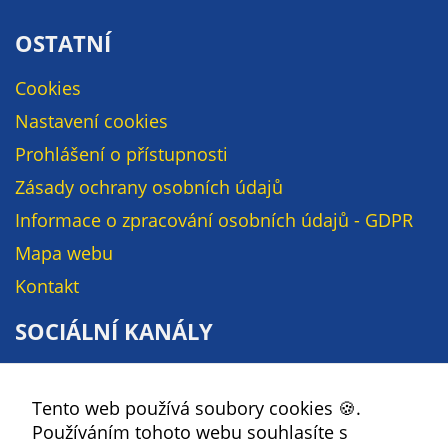
na našich
OSTATNÍ
stránkách, tak na
stránkách třetích
Cookies
subjektů. Díky
tomu můžeme
Nastavení cookies
vytvářet profily
Prohlášení o přístupnosti
založené na Vašich
Zásady ochrany osobních údajů
zájmech, tak zvané
pseudonymizované
Informace o zpracování osobních údajů - GDPR
profily. Na základě
Mapa webu
těchto informací
Kontakt
není zpravidla
možná
SOCIÁLNÍ KANÁLY
bezprostřední
identifikace Vaší
Facebook
osoby, protože jsou
používány pouze
Tento web používá soubory cookies 🍪.
YouTube
pseudonymizované
Používáním tohoto webu souhlasíte s
Instagram