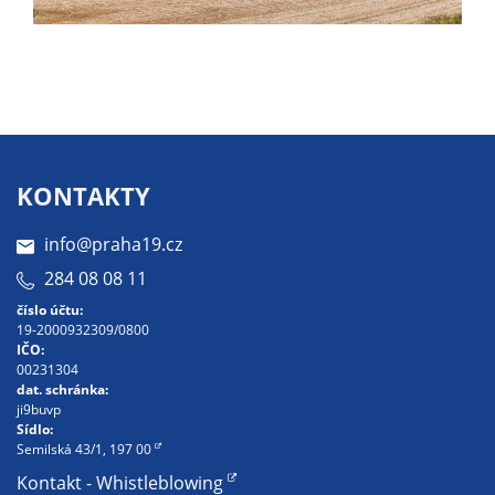
soubory cookie a
další technologie,
abychom
přizpůsobili naše
webové stránky
potřebám a
zájmům našich
KONTAKTY
návštěvníků.
info@praha19.cz
284 08 08 11
Reklamní
cookies
číslo účtu:
19-2000932309/0800
Reklamní cookies
IČO:
používáme my
00231304
nebo naši partneři,
dat. schránka:
ji9buvp
abychom Vám
Sídlo:
mohli zobrazit
Semilská 43/1, 197 00
vhodné obsahy
Kontakt - Whistleblowing
nebo reklamy jak