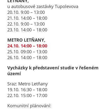
LETŇANY,
určujeme
u autobusové zastávky Tupolevova
počet návštěv
20.10. 9:00 – 13:00
a zdroje
21.10. 14:00 – 18:00
návštěv našich
22.10. 9:00 – 13:00
internetových
23.10. 14:00 – 18:00
stránek. Data
METRO LETŇANY,
získaná
24.10. 14:00 – 18:00
pomocí
25.10. 09:00 – 13:00
těchto
26.10. 14:00 – 18:00
cookies
zpracováváme
Vycházky k představení studie v řešeném
souhrnně, bez
území
použití
identifikátorů,
Sraz: Metro Letňany
které ukazují
19.10. 16:30 – 18:00
na konkrétní
22.10. 15:00 – 17:00
uživatelé
našeho webu.
Komunitní plánování: