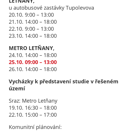
LETŇANY,
určujeme
u autobusové zastávky Tupolevova
počet návštěv
20.10. 9:00 – 13:00
a zdroje
21.10. 14:00 – 18:00
návštěv našich
22.10. 9:00 – 13:00
internetových
23.10. 14:00 – 18:00
stránek. Data
METRO LETŇANY,
získaná
24.10. 14:00 – 18:00
pomocí
25.10. 09:00 – 13:00
těchto
26.10. 14:00 – 18:00
cookies
zpracováváme
Vycházky k představení studie v řešeném
souhrnně, bez
území
použití
identifikátorů,
Sraz: Metro Letňany
které ukazují
19.10. 16:30 – 18:00
na konkrétní
22.10. 15:00 – 17:00
uživatelé
našeho webu.
Komunitní plánování: