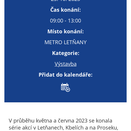
Technické
cookies
Čas konání:
Technické
09:00 - 13:00
cookies jsou
nezbytné pro
Místo konání:
správné
METRO LETŇANY
fungování
webu a všech
Kategorie:
funkcí, které
Výstavba
nabízí.
Nepožadujeme
Přidat do kalendáře:
Váš souhlas s
využitím
technických
cookies na
našem webu. Z
tohoto důvodu
technické
V průběhu května a června 2023 se konala
cookies
série akcí v Letňanech, Kbelích a na Proseku,