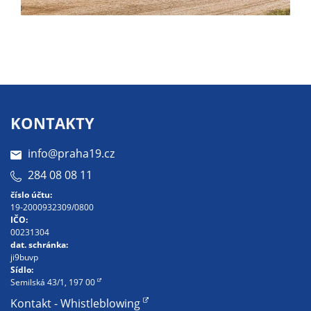
soubory cookie a
další technologie,
abychom
přizpůsobili naše
webové stránky
potřebám a
zájmům našich
KONTAKTY
návštěvníků.
info@praha19.cz
284 08 08 11
Reklamní
cookies
číslo účtu:
19-2000932309/0800
Reklamní cookies
IČO:
používáme my
00231304
nebo naši partneři,
dat. schránka:
ji9buvp
abychom Vám
Sídlo:
mohli zobrazit
Semilská 43/1, 197 00
vhodné obsahy
Kontakt - Whistleblowing
nebo reklamy jak