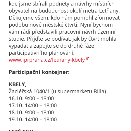
nemohou být
kde jsme sbírali podněty a návrhy místních
individuálně
obyvatel na budoucnost okolí metra Letňany.
deaktivovány
Děkujeme všem, kdo nám pomohl zformovat
nebo
podobu nové městské čtvrti. Nyní bychom
aktivovány.
vám rádi představili pracovní návrh územní
studie. Přijďte se podívat, jak by čtvrť mohla
vypadat a zapojte se do druhé fáze
Analytické
participativního plánování.
cookies
www.iprpraha.cz/letnany-kbely
Analytické
Participační kontejner:
cookies nám
umožňují
KBELY,
měření
Žacléřská 1040/1 (u supermarketu Billa)
výkonu
16.10. 9:00 – 13:00
našeho webu
17.10. 14:00 – 18:00
a našich
18.10. 9:00 – 13:00
reklamních
19.10. 14:00 – 18:00
kampaní.
Jejich pomocí