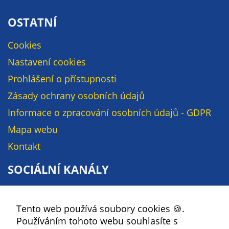
na našich
OSTATNÍ
stránkách, tak na
stránkách třetích
Cookies
subjektů. Díky
tomu můžeme
Nastavení cookies
vytvářet profily
Prohlášení o přístupnosti
založené na Vašich
Zásady ochrany osobních údajů
zájmech, tak zvané
pseudonymizované
Informace o zpracování osobních údajů - GDPR
profily. Na základě
Mapa webu
těchto informací
Kontakt
není zpravidla
možná
SOCIÁLNÍ KANÁLY
bezprostřední
identifikace Vaší
Facebook
osoby, protože jsou
používány pouze
Tento web používá soubory cookies 🍪.
YouTube
pseudonymizované
Používáním tohoto webu souhlasíte s
Instagram