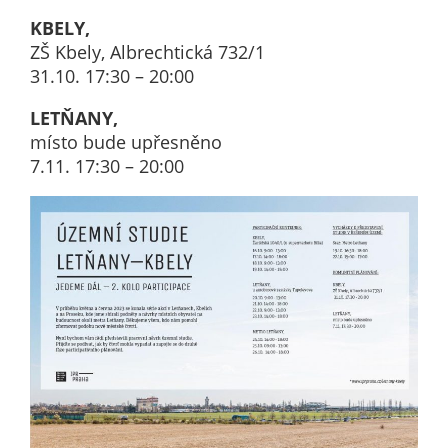
Pokud
KBELY,
vypnete
ZŠ Kbely, Albrechtická 732/1
používání
31.10. 17:30 – 20:00
analytických
cookies ve
LETŇANY,
vztahu k Vaší
místo bude upřesněno
návštěvě,
7.11. 17:30 – 20:00
ztrácíme
možnost
analýzy
výkonu a
optimalizace
našich
opatření.
Personalizované
soubory cookie
Používáme rovněž