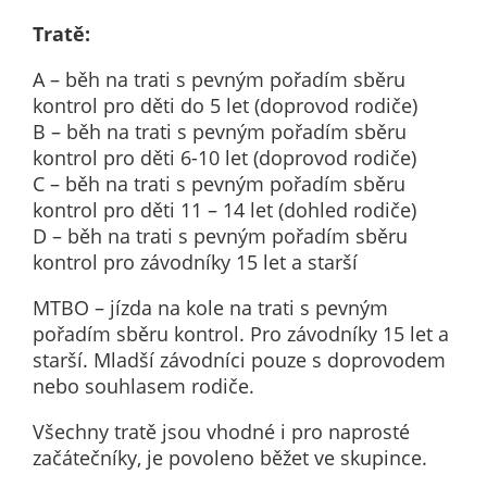
určujeme
Tratě:
počet návštěv
a zdroje
A – běh na trati s pevným pořadím sběru
návštěv našich
kontrol pro děti do 5 let (doprovod rodiče)
internetových
B – běh na trati s pevným pořadím sběru
stránek. Data
kontrol pro děti 6-10 let (doprovod rodiče)
získaná
C – běh na trati s pevným pořadím sběru
pomocí
kontrol pro děti 11 – 14 let (dohled rodiče)
těchto
D – běh na trati s pevným pořadím sběru
cookies
kontrol pro závodníky 15 let a starší
zpracováváme
MTBO – jízda na kole na trati s pevným
souhrnně, bez
pořadím sběru kontrol. Pro závodníky 15 let a
použití
starší. Mladší závodníci pouze s doprovodem
identifikátorů,
nebo souhlasem rodiče.
které ukazují
na konkrétní
Všechny tratě jsou vhodné i pro naprosté
uživatelé
začátečníky, je povoleno běžet ve skupince.
našeho webu.