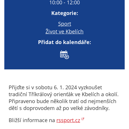
Technické
10:00 - 12:00
cookies
Kategorie:
Technické
cookies jsou
Sport
nezbytné pro
Život ve Kbelích
správné
Přidat do kalendáře:
fungování
webu a všech
funkcí, které
nabízí.
Nepožadujeme
Váš souhlas s
využitím
Přijďte si v sobotu 6. 1. 2024 vyzkoušet
technických
tradiční Tříkrálový orienťák ve Kbelích a okolí.
cookies na
Připraveno bude několik tratí od nejmenších
našem webu. Z
dětí s doprovodem až po velké závodníky.
tohoto důvodu
technické
Bližší informace na
rssport.cz
cookies