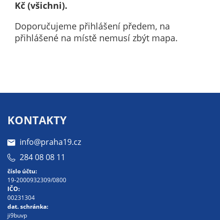
Kč
(všichni).
soubory cookie a
další technologie,
Doporučujeme přihlášení předem, na
abychom
přihlášené na místě nemusí zbýt mapa.
přizpůsobili naše
webové stránky
potřebám a
zájmům našich
návštěvníků.
KONTAKTY
Reklamní
cookies
info@praha19.cz
Reklamní cookies
284 08 08 11
používáme my
nebo naši partneři,
číslo účtu:
19-2000932309/0800
abychom Vám
IČO:
mohli zobrazit
00231304
vhodné obsahy
dat. schránka:
ji9buvp
nebo reklamy jak