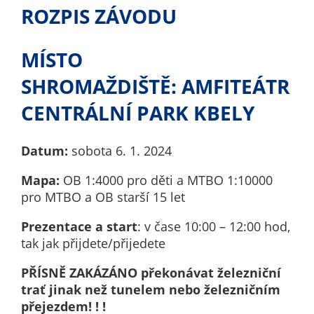
nemohou být
ROZPIS ZÁVODU
individuálně
deaktivovány
MÍSTO
nebo
aktivovány.
SHROMAŽDIŠTĚ:
AMFITEÁTR
CENTRÁLNÍ PARK KBELY
Analytické
cookies
Datum:
sobota 6. 1. 2024
Analytické
cookies nám
Mapa:
OB 1:4000 pro děti a MTBO 1:10000
umožňují
pro MTBO a OB starší 15 let
měření
Prezentace a start
: v čase 10:00 – 12:00 hod,
výkonu
tak jak přijdete/přijedete
našeho webu
a našich
PŘÍSNĚ ZAKÁZÁNO překonávat železniční
reklamních
trať jinak než tunelem nebo železničním
kampaní.
přejezdem! ! !
Jejich pomocí