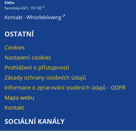
Sídlo:
na našich
Semilská 43/1, 197 00
stránkách, tak na
Kontakt - Whistleblowing
stránkách třetích
subjektů. Díky
OSTATNÍ
tomu můžeme
vytvářet profily
Cookies
založené na Vašich
Nastavení cookies
zájmech, tak zvané
pseudonymizované
Prohlášení o přístupnosti
profily. Na základě
Zásady ochrany osobních údajů
těchto informací
není zpravidla
Informace o zpracování osobních údajů - GDPR
možná
Mapa webu
bezprostřední
Kontakt
identifikace Vaší
osoby, protože jsou
SOCIÁLNÍ KANÁLY
používány pouze
pseudonymizované
Facebook