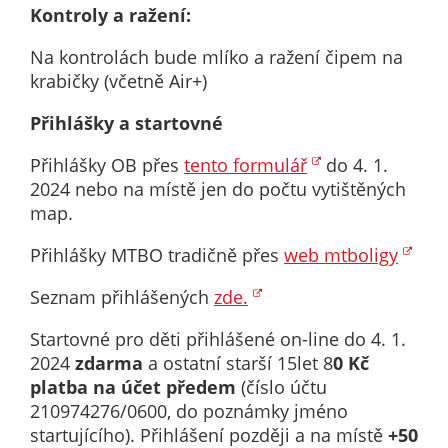
Pokud
Kontroly a ražení:
vypnete
používání
Na kontrolách bude mlíko a ražení čipem na
analytických
krabičky (včetně Air+)
cookies ve
Přihlášky a startovné
vztahu k Vaší
návštěvě,
Přihlášky OB přes
tento formulář
do 4. 1.
ztrácíme
2024 nebo na místě jen do počtu vytištěných
možnost
map.
analýzy
výkonu a
Přihlášky MTBO tradičně přes
web mtboligy
optimalizace
našich
Seznam přihlášených
zde.
opatření.
Startovné pro děti přihlášené on-line do 4. 1.
2024
zdarma
a ostatní starší 15let 8
0 Kč
platba na účet předem
(číslo účtu
Personalizované
210974276/0600, do poznámky jméno
soubory cookie
startujícího). Přihlášení později a na místě
+50
Používáme rovněž