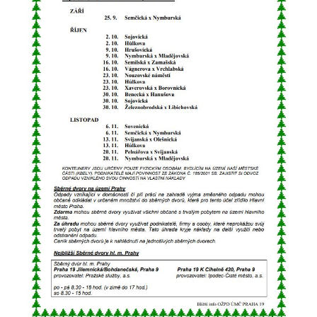
určujeme
počet návštěv
a zdroje
návštěv našich
internetových
stránek. Data
získaná
pomocí
těchto
cookies
zpracováváme
souhrnně, bez
použití
identifikátorů,
které ukazují
na konkrétní
uživatelé
našeho webu.