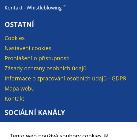
soubory cookie a
Kontakt - Whistleblowing
další technologie,
abychom
OSTATNÍ
přizpůsobili naše
webové stránky
Cookies
potřebám a
Nastavení cookies
zájmům našich
návštěvníků.
Prohlášení o přístupnosti
Zásady ochrany osobních údajů
Reklamní
Informace o zpracování osobních údajů - GDPR
cookies
Mapa webu
Reklamní cookies
Kontakt
používáme my
nebo naši partneři,
SOCIÁLNÍ KANÁLY
abychom Vám
mohli zobrazit
Facebook
vhodné obsahy
Tento web používá soubory cookies 🍪.
YouTube
nebo reklamy jak