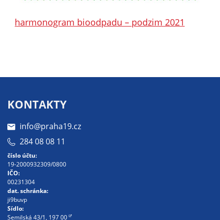
Pokud
vypnete
harmonogram bioodpadu – podzim 2021
používání
analytických
cookies ve
vztahu k Vaší
návštěvě,
ztrácíme
možnost
KONTAKTY
analýzy
výkonu a
info@praha19.cz
optimalizace
284 08 08 11
našich
opatření.
číslo účtu:
19-2000932309/0800
IČO:
00231304
Personalizované
dat. schránka:
ji9buvp
soubory cookie
Sídlo:
Používáme rovněž
Semilská 43/1, 197 00