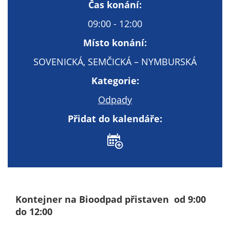
Technické
Čas konání:
cookies
09:00 - 12:00
Technické
cookies jsou
Místo konání:
nezbytné pro
SOVENICKÁ, SEMČICKÁ – NYMBURSKÁ
správné
fungování
Kategorie:
webu a všech
Odpady
funkcí, které
nabízí.
Přidat do kalendáře:
Nepožadujeme
Váš souhlas s
využitím
technických
cookies na
našem webu. Z
tohoto důvodu
Kontejner na Bioodpad přistaven od 9:00
technické
do 12:00
cookies