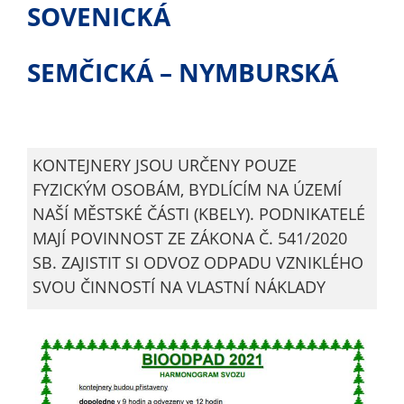
SOVENICKÁ
nemohou být
individuálně
deaktivovány
SEMČICKÁ – NYMBURSKÁ
nebo
aktivovány.
Analytické
KONTEJNERY JSOU URČENY POUZE
cookies
FYZICKÝM OSOBÁM, BYDLÍCÍM NA ÚZEMÍ
Analytické
NAŠÍ MĚSTSKÉ ČÁSTI (KBELY). PODNIKATELÉ
cookies nám
MAJÍ POVINNOST ZE ZÁKONA Č. 541/2020
umožňují
SB. ZAJISTIT SI ODVOZ ODPADU VZNIKLÉHO
měření
SVOU ČINNOSTÍ NA VLASTNÍ NÁKLADY
výkonu
našeho webu
a našich
reklamních
kampaní.
Jejich pomocí