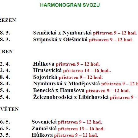
nemohou být
individuálně
deaktivovány
nebo
aktivovány.
Analytické
cookies
Analytické
cookies nám
umožňují
měření
výkonu
našeho webu
a našich
reklamních
kampaní.
Jejich pomocí