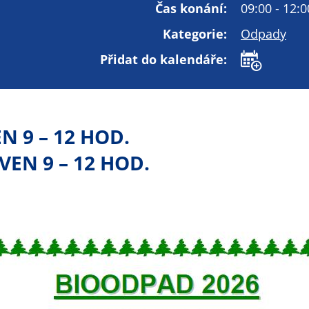
Technické
Čas konání:
09:00 - 12:0
cookies
Kategorie:
Odpady
Technické
cookies jsou
Přidat do kalendáře:
nezbytné pro
správné
fungování
webu a všech
EN 9 – 12 HOD.
funkcí, které
nabízí.
VEN 9 – 12 HOD.
Nepožadujeme
Váš souhlas s
využitím
technických
cookies na
našem webu. Z
tohoto důvodu
technické
cookies