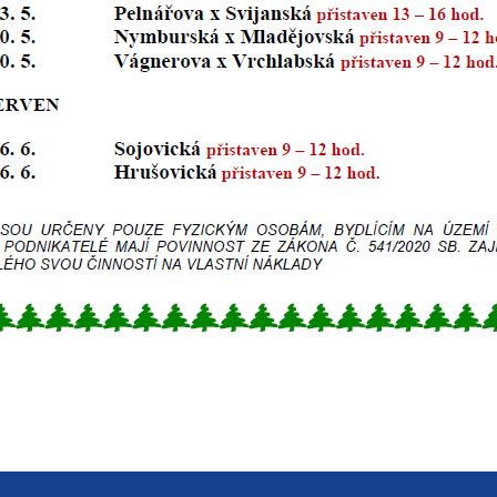
určujeme
počet návštěv
a zdroje
návštěv našich
internetových
stránek. Data
získaná
pomocí
těchto
cookies
zpracováváme
souhrnně, bez
použití
identifikátorů,
které ukazují
na konkrétní
uživatelé
našeho webu.