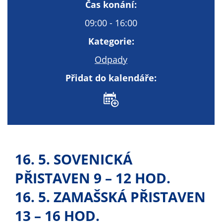
Technické
Čas konání:
cookies
09:00 - 16:00
Technické
cookies jsou
Kategorie:
nezbytné pro
Odpady
správné
fungování
Přidat do kalendáře:
webu a všech
funkcí, které
nabízí.
Nepožadujeme
Váš souhlas s
využitím
16. 5. SOVENICKÁ
technických
cookies na
PŘISTAVEN 9 – 12 HOD.
našem webu. Z
tohoto důvodu
16. 5. ZAMAŠSKÁ PŘISTAVEN
technické
13 – 16 HOD.
cookies