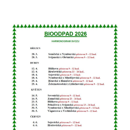
nemohou být
individuálně
deaktivovány
nebo
aktivovány.
Analytické
cookies
Analytické
cookies nám
umožňují
měření
výkonu
našeho webu
a našich
reklamních
kampaní.
Jejich pomocí