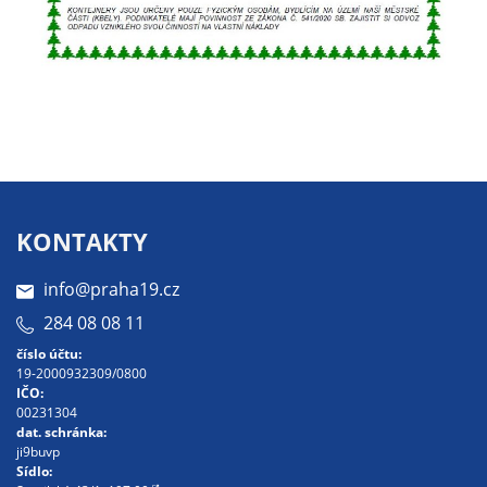
určujeme
počet návštěv
a zdroje
návštěv našich
internetových
stránek. Data
získaná
pomocí
těchto
KONTAKTY
cookies
zpracováváme
info@praha19.cz
souhrnně, bez
284 08 08 11
použití
číslo účtu:
identifikátorů,
19-2000932309/0800
které ukazují
IČO:
na konkrétní
00231304
dat. schránka:
uživatelé
ji9buvp
našeho webu.
Sídlo: