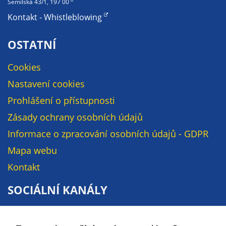
Pokud
Semilská 43/1, 197 00
vypnete
Kontakt - Whistleblowing
používání
analytických
OSTATNÍ
cookies ve
vztahu k Vaší
Cookies
návštěvě,
Nastavení cookies
ztrácíme
možnost
Prohlášení o přístupnosti
analýzy
Zásady ochrany osobních údajů
výkonu a
Informace o zpracování osobních údajů - GDPR
optimalizace
našich
Mapa webu
opatření.
Kontakt
SOCIÁLNÍ KANÁLY
Personalizované
soubory cookie
Facebook
Používáme rovněž