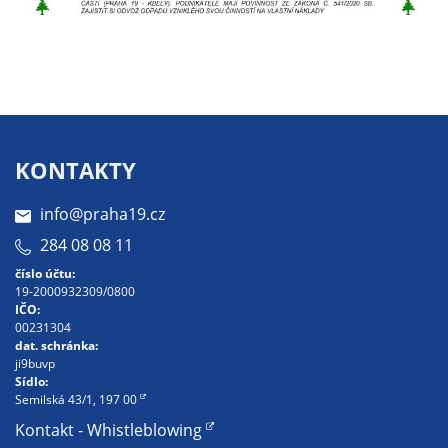
určujeme
počet návštěv
a zdroje
návštěv našich
internetových
stránek. Data
získaná
KONTAKTY
pomocí
těchto
info@praha19.cz
cookies
284 08 08 11
zpracováváme
číslo účtu:
souhrnně, bez
19-2000932309/0800
použití
IČO:
00231304
identifikátorů,
dat. schránka:
které ukazují
ji9buvp
na konkrétní
Sídlo:
Semilská 43/1, 197 00
uživatelé
našeho webu.
Kontakt - Whistleblowing