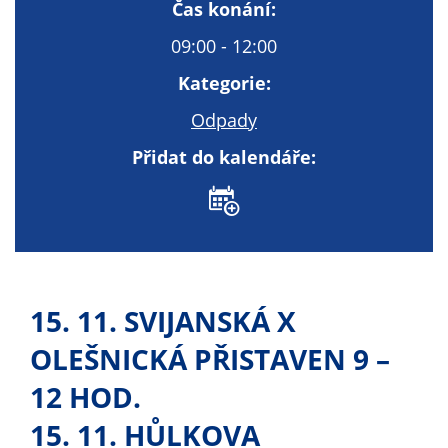
Technické
Čas konání:
cookies
09:00 - 12:00
Technické
cookies jsou
Kategorie:
nezbytné pro
Odpady
správné
fungování
Přidat do kalendáře:
webu a všech
funkcí, které
nabízí.
Nepožadujeme
Váš souhlas s
využitím
15. 11. SVIJANSKÁ X
technických
cookies na
OLEŠNICKÁ PŘISTAVEN 9 –
našem webu. Z
tohoto důvodu
12 HOD.
technické
15. 11. HŮLKOVA
cookies