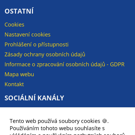
Pokud
vypnete
OSTATNÍ
používání
analytických
Cookies
cookies ve
Nastavení cookies
vztahu k Vaší
Prohlášení o přístupnosti
návštěvě,
ztrácíme
Zásady ochrany osobních údajů
možnost
Informace o zpracování osobních údajů - GDPR
analýzy
výkonu a
Mapa webu
optimalizace
Kontakt
našich
opatření.
SOCIÁLNÍ KANÁLY
Facebook
Personalizované
Tento web používá soubory cookies 🍪.
YouTube
soubory cookie
Používáním tohoto webu souhlasíte s
Instagram
Používáme rovněž