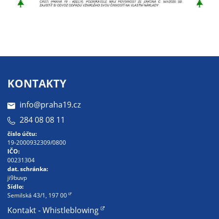
určujeme
počet návštěv
a zdroje
návštěv našich
internetových
stránek. Data
získaná
KONTAKTY
pomocí
těchto
info@praha19.cz
cookies
284 08 08 11
zpracováváme
číslo účtu:
souhrnně, bez
19-2000932309/0800
použití
IČO:
00231304
identifikátorů,
dat. schránka:
které ukazují
ji9buvp
na konkrétní
Sídlo:
Semilská 43/1, 197 00
uživatelé
našeho webu.
Kontakt - Whistleblowing