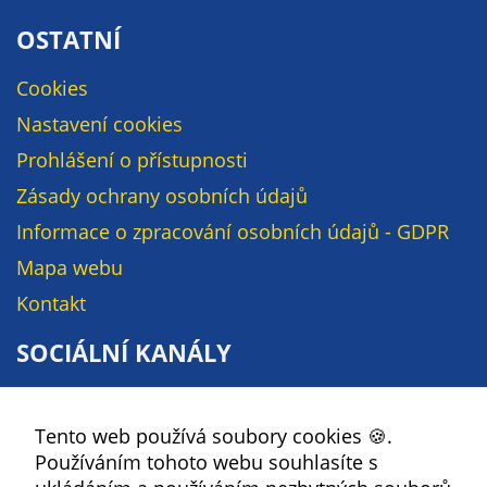
Pokud
vypnete
OSTATNÍ
používání
analytických
Cookies
cookies ve
Nastavení cookies
vztahu k Vaší
Prohlášení o přístupnosti
návštěvě,
ztrácíme
Zásady ochrany osobních údajů
možnost
Informace o zpracování osobních údajů - GDPR
analýzy
výkonu a
Mapa webu
optimalizace
Kontakt
našich
opatření.
SOCIÁLNÍ KANÁLY
Facebook
Personalizované
Tento web používá soubory cookies 🍪.
YouTube
soubory cookie
Používáním tohoto webu souhlasíte s
Instagram
Používáme rovněž