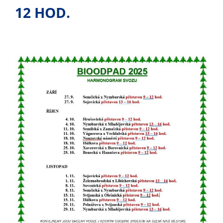
nemohou být
12 HOD.
individuálně
deaktivovány
nebo
aktivovány.
Analytické
cookies
Analytické
cookies nám
umožňují
měření
výkonu
našeho webu
a našich
reklamních
kampaní.
Jejich pomocí