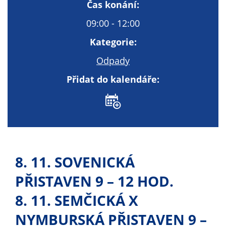
Technické
Čas konání:
cookies
09:00 - 12:00
Technické
cookies jsou
Kategorie:
nezbytné pro
Odpady
správné
fungování
Přidat do kalendáře:
webu a všech
funkcí, které
nabízí.
Nepožadujeme
Váš souhlas s
využitím
8. 11. SOVENICKÁ
technických
cookies na
PŘISTAVEN 9 – 12 HOD.
našem webu. Z
tohoto důvodu
8. 11. SEMČICKÁ X
technické
NYMBURSKÁ PŘISTAVEN 9 –
cookies