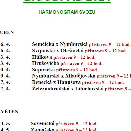
nemohou být
individuálně
deaktivovány
nebo
aktivovány.
Analytické
cookies
Analytické
cookies nám
umožňují
měření
výkonu
našeho webu
a našich
reklamních
kampaní.
Jejich pomocí