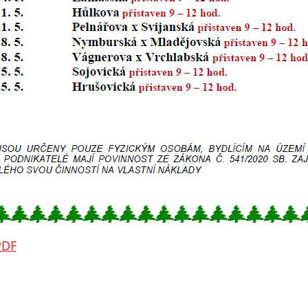
určujeme
počet návštěv
a zdroje
návštěv našich
internetových
stránek. Data
získaná
pomocí
těchto
cookies
zpracováváme
souhrnně, bez
použití
identifikátorů,
PDF
které ukazují
na konkrétní
uživatelé
našeho webu.