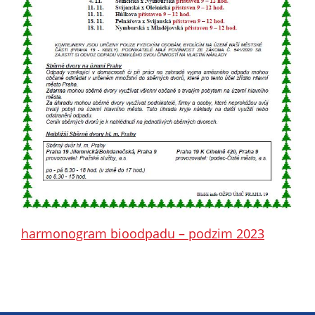
určujeme
počet návštěv
a zdroje
návštěv našich
internetových
stránek. Data
získaná
pomocí
těchto
cookies
zpracováváme
souhrnně, bez
použití
harmonogram bioodpadu – podzim 2023
identifikátorů,
které ukazují
na konkrétní
uživatelé
našeho webu.