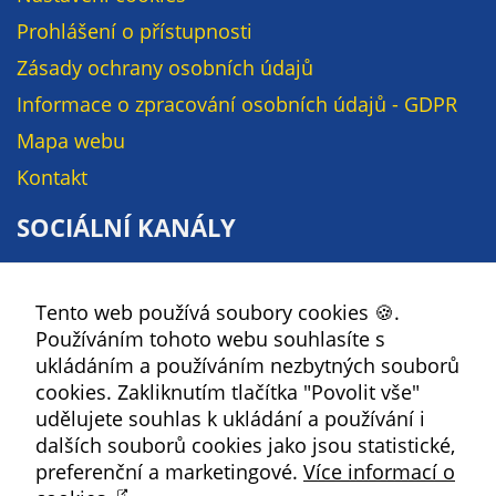
soubory cookie a
Prohlášení o přístupnosti
další technologie,
Zásady ochrany osobních údajů
abychom
přizpůsobili naše
Informace o zpracování osobních údajů - GDPR
webové stránky
Mapa webu
potřebám a
zájmům našich
Kontakt
návštěvníků.
SOCIÁLNÍ KANÁLY
Facebook
Reklamní
cookies
Tento web používá soubory cookies 🍪.
YouTube
Reklamní cookies
Používáním tohoto webu souhlasíte s
Instagram
používáme my
ukládáním a používáním nezbytných souborů
RSS
nebo naši partneři,
cookies. Zakliknutím tlačítka "Povolit vše"
abychom Vám
udělujete souhlas k ukládání a používání i
mohli zobrazit
dalších souborů cookies jako jsou statistické,
Kbely
vhodné obsahy
preferenční a marketingové.
Více informací o
nebo reklamy jak