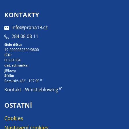
Pokud
vypnete
KONTAKTY
používání
analytických
info@praha19.cz
cookies ve
vztahu k Vaší
284 08 08 11
návštěvě,
číslo účtu:
ztrácíme
19-2000932309/0800
IČO:
možnost
00231304
analýzy
dat. schránka:
výkonu a
ji9buvp
Sídlo:
optimalizace
Semilská 43/1, 197 00
našich
Kontakt - Whistleblowing
opatření.
OSTATNÍ
Personalizované
Cookies
soubory cookie
Používáme rovněž
Nastavení cookies