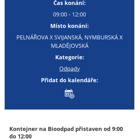
Technické
Čas konání:
cookies
09:00 - 12:00
Technické
cookies jsou
Místo konání:
nezbytné pro
PELNÁŘOVA X SVIJANSKÁ, NYMBURSKÁ X
správné
MLADĚJOVSKÁ
fungování
webu a všech
Kategorie:
funkcí, které
nabízí.
Odpady
Nepožadujeme
Přidat do kalendáře:
Váš souhlas s
využitím
technických
cookies na
našem webu. Z
tohoto důvodu
technické
Kontejner na Bioodpad přistaven od 9:00
cookies
do 12:00