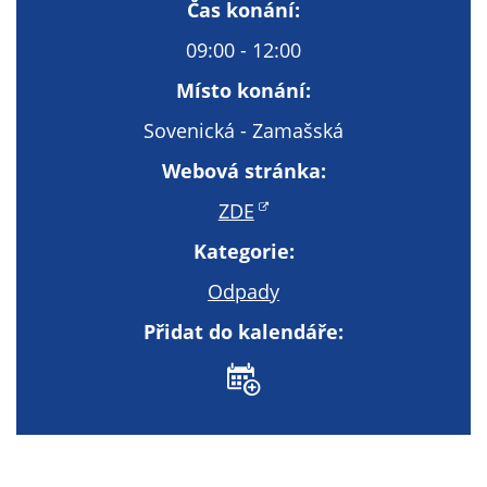
Technické
Čas konání:
cookies
09:00 - 12:00
Technické
cookies jsou
Místo konání:
nezbytné pro
Sovenická - Zamašská
správné
fungování
Webová stránka:
webu a všech
ZDE
funkcí, které
nabízí.
Kategorie:
Nepožadujeme
Váš souhlas s
Odpady
využitím
Přidat do kalendáře:
technických
cookies na
našem webu. Z
tohoto důvodu
technické
cookies