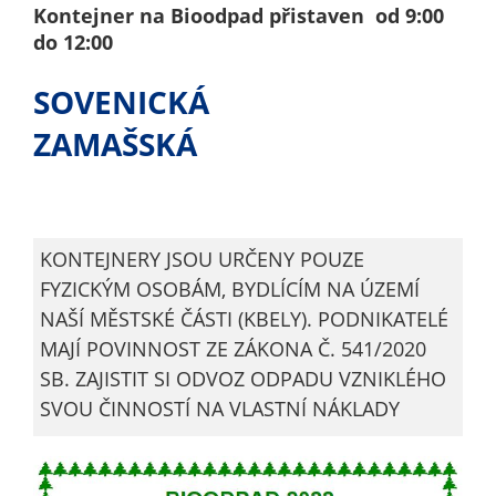
nemohou být
Kontejner na Bioodpad přistaven od 9:00
individuálně
do 12:00
deaktivovány
nebo
SOVENICKÁ
aktivovány.
ZAMAŠSKÁ
Analytické
cookies
Analytické
KONTEJNERY JSOU URČENY POUZE
cookies nám
FYZICKÝM OSOBÁM, BYDLÍCÍM NA ÚZEMÍ
umožňují
NAŠÍ MĚSTSKÉ ČÁSTI (KBELY). PODNIKATELÉ
měření
MAJÍ POVINNOST ZE ZÁKONA Č. 541/2020
výkonu
SB. ZAJISTIT SI ODVOZ ODPADU VZNIKLÉHO
našeho webu
SVOU ČINNOSTÍ NA VLASTNÍ NÁKLADY
a našich
reklamních
kampaní.
Jejich pomocí