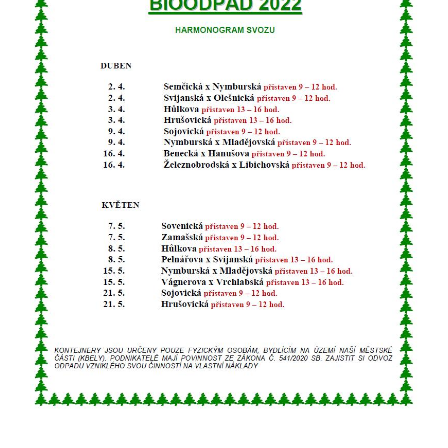
určujeme
počet návštěv
a zdroje
návštěv našich
internetových
stránek. Data
získaná
pomocí
těchto
cookies
zpracováváme
souhrnně, bez
použití
identifikátorů,
které ukazují
na konkrétní
uživatelé
našeho webu.