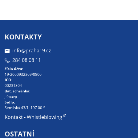
Pokud
vypnete
používání
analytických
cookies ve
KONTAKTY
vztahu k Vaší
návštěvě,
info@praha19.cz
ztrácíme
284 08 08 11
možnost
analýzy
číslo účtu:
19-2000932309/0800
výkonu a
IČO:
optimalizace
00231304
našich
dat. schránka:
ji9buvp
opatření.
Sídlo:
Semilská 43/1, 197 00
Kontakt - Whistleblowing
Personalizované
soubory cookie
OSTATNÍ
Používáme rovněž