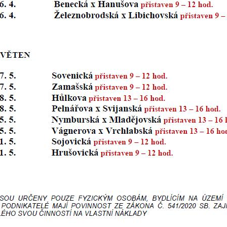
určujeme
počet návštěv
a zdroje
návštěv našich
internetových
stránek. Data
získaná
pomocí
těchto
cookies
zpracováváme
souhrnně, bez
použití
identifikátorů,
které ukazují
na konkrétní
uživatelé
našeho webu.