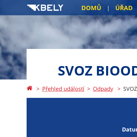
DOMŮ
ÚŘAD
SVOZ BIOO
Přehled událostí
Odpady
SVOZ
Datu