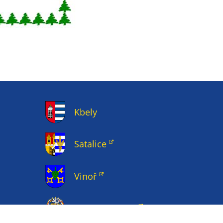
Kbely
Satalice
Vinoř
Magistrát HMP