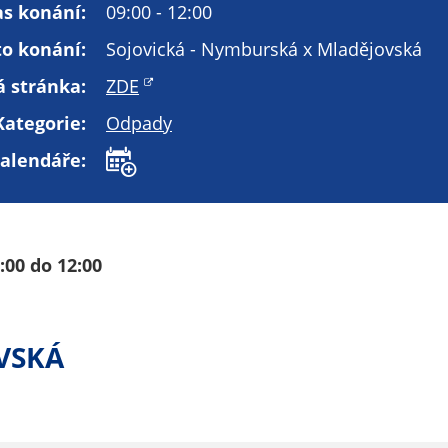
Technické
as konání:
09:00 - 12:00
cookies
to konání:
Sojovická - Nymburská x Mladějovská
Technické
cookies jsou
 stránka:
ZDE
nezbytné pro
Kategorie:
Odpady
správné
fungování
kalendáře:
webu a všech
funkcí, které
nabízí.
Nepožadujeme
00 do 12:00
Váš souhlas s
využitím
technických
cookies na
VSKÁ
našem webu. Z
tohoto důvodu
technické
cookies