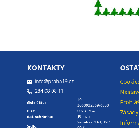
KONTAKTY
OSTA
info@praha19.cz
Cookie
284 08 08 11
Nastav
19-
Prohláš
číslo účtu:
2000932309/0800
IČO:
00231304
Zásady
dat. schránka:
ji9buvp
Inform
Semilská 43/1, 197
Sídlo:
00
osobní
Kontakt -