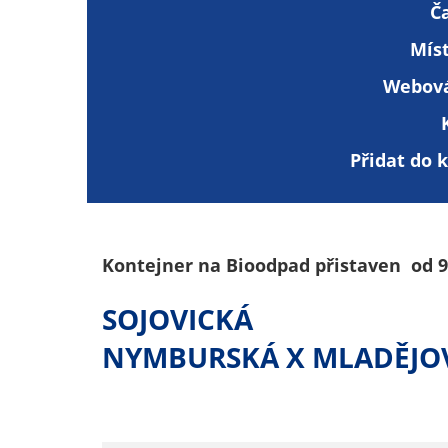
Č
Mís
Webová
Přidat do 
Kontejner na Bioodpad přistaven od 9:
SOJOVICKÁ
NYMBURSKÁ X MLADĚJO