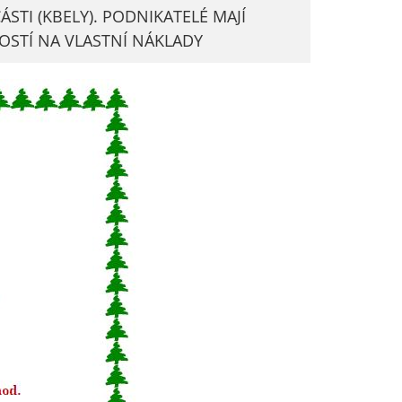
TI (KBELY). PODNIKATELÉ MAJÍ
NOSTÍ NA VLASTNÍ NÁKLADY