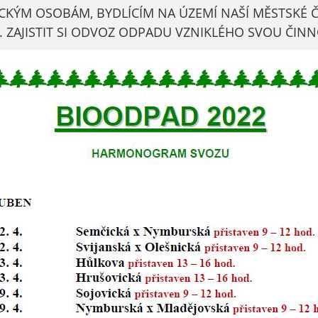
nemohou být
KÝM OSOBÁM, BYDLÍCÍM NA ÚZEMÍ NAŠÍ MĚSTSKÉ ČÁS
individuálně
. ZAJISTIT SI ODVOZ ODPADU VZNIKLÉHO SVOU ČIN
deaktivovány
nebo
aktivovány.
Analytické
cookies
Analytické
cookies nám
umožňují
měření
výkonu
našeho webu
a našich
reklamních
kampaní.
Jejich pomocí