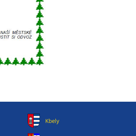
Kbely