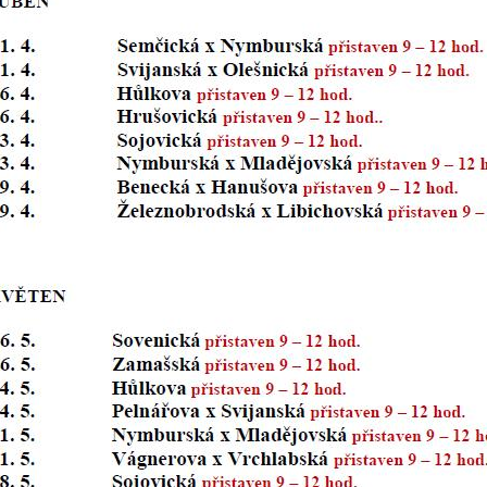
nemohou být
individuálně
deaktivovány
nebo
aktivovány.
Analytické
cookies
Analytické
cookies nám
umožňují
měření
výkonu
našeho webu
a našich
reklamních
kampaní.
Jejich pomocí