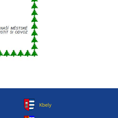
Kbely