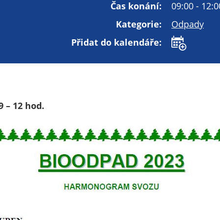
Technické
Čas konání:
09:00 - 12:0
cookies
Kategorie:
Odpady
Technické
cookies jsou
Přidat do kalendáře:
nezbytné pro
správné
fungování
webu a všech
funkcí, které
9 – 12 hod.
nabízí.
Nepožadujeme
Váš souhlas s
využitím
technických
cookies na
našem webu. Z
tohoto důvodu
technické
cookies