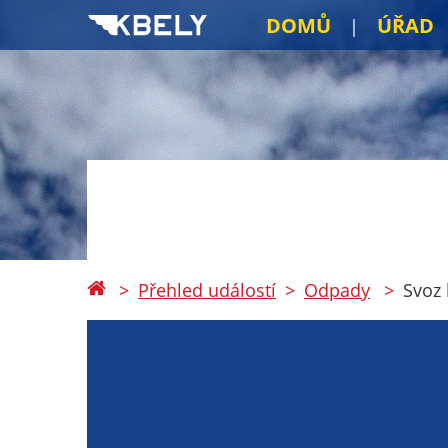
DOMŮ
ÚŘAD
Přehled událostí
Odpady
Svoz