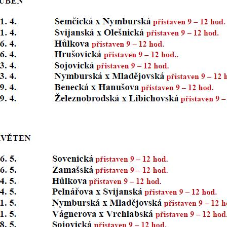
nemohou být
individuálně
deaktivovány
nebo
aktivovány.
Analytické
cookies
Analytické
cookies nám
umožňují
měření
výkonu
našeho webu
a našich
reklamních
kampaní.
Jejich pomocí