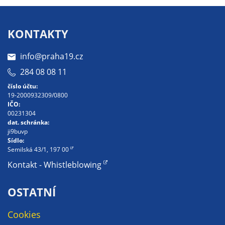
určujeme
počet návštěv
KONTAKTY
a zdroje
návštěv našich
info@praha19.cz
internetových
stránek. Data
284 08 08 11
získaná
číslo účtu:
pomocí
19-2000932309/0800
IČO:
těchto
00231304
cookies
dat. schránka:
zpracováváme
ji9buvp
Sídlo:
souhrnně, bez
Semilská 43/1, 197 00
použití
Kontakt - Whistleblowing
identifikátorů,
které ukazují
OSTATNÍ
na konkrétní
uživatelé
Cookies
našeho webu.