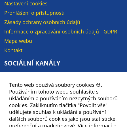
Pokud
Nastavení cookies
vypnete
Prohlášení o přístupnosti
používání
analytických
Zásady ochrany osobních údajů
cookies ve
Informace o zpracování osobních údajů - GDPR
vztahu k Vaší
Mapa webu
návštěvě,
ztrácíme
Kontakt
možnost
SOCIÁLNÍ KANÁLY
analýzy
výkonu a
Facebook
optimalizace
našich
Tento web používá soubory cookies 🍪.
YouTube
opatření.
Používáním tohoto webu souhlasíte s
Instagram
ukládáním a používáním nezbytných souborů
RSS
cookies. Zakliknutím tlačítka "Povolit vše"
Personalizované
udělujete souhlas k ukládání a používání i
soubory cookie
Kbely
dalších souborů cookies jako jsou statistické,
Používáme rovněž
preferenční a marketingové.
Více informací o