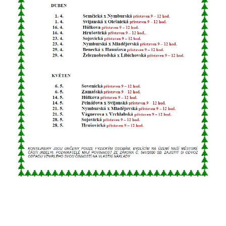
nemohou být
individuálně
deaktivovány
nebo
aktivovány.
Analytické
cookies
Analytické
cookies nám
umožňují
měření
výkonu
našeho webu
a našich
reklamních
kampaní.
Jejich pomocí