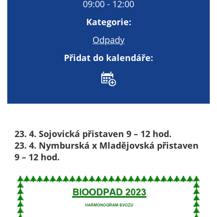
Technické
09:00 - 12:00
cookies
Kategorie:
Technické
cookies jsou
Odpady
nezbytné pro
Přidat do kalendáře:
správné
fungování
webu a všech
funkcí, které
nabízí.
Nepožadujeme
Váš souhlas s
23. 4. Sojovická přistaven 9 – 12 hod.
využitím
23. 4. Nymburská x Mladějovská přistaven
technických
9 – 12 hod.
cookies na
našem webu. Z
tohoto důvodu
technické
cookies