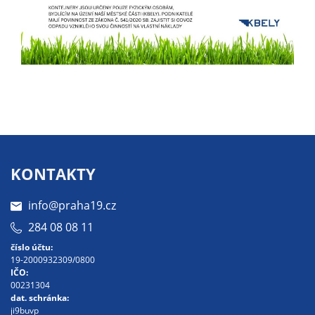
soubory cookie a
další technologie,
abychom
přizpůsobili naše
webové stránky
potřebám a
zájmům našich
návštěvníků.
KONTAKTY
Reklamní
cookies
info@praha19.cz
Reklamní cookies
284 08 08 11
používáme my
nebo naši partneři,
číslo účtu:
19-2000932309/0800
abychom Vám
IČO:
mohli zobrazit
00231304
vhodné obsahy
dat. schránka:
ji9buvp
nebo reklamy jak