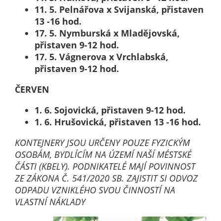
11. 5. Pelnářova x Svijanská, přistaven
určujeme
13 -16 hod.
počet návštěv
17. 5. Nymburská x Mladějovská,
a zdroje
přistaven 9-12 hod.
návštěv našich
17. 5. Vágnerova x Vrchlabská,
internetových
přistaven 9-12 hod.
stránek. Data
získaná
ČERVEN
pomocí
těchto
1. 6. Sojovická, přistaven 9-12 hod.
cookies
1. 6. Hrušovická, přistaven 13 -16 hod.
zpracováváme
souhrnně, bez
KONTEJNERY JSOU URČENY POUZE FYZICKÝM
použití
OSOBÁM, BYDLÍCÍM NA ÚZEMÍ NAŠÍ MÉSTSKÉ
identifikátorů,
ČÁSTI (KBELY). PODNIKATELÉ MAJÍ POVINNOST
které ukazují
ZE ZÁKONA Č. 541/2020 SB. ZAJISTIT SI ODVOZ
na konkrétní
ODPADU VZNIKLÉHO SVOU ČINNOSTÍ NA
uživatelé
VLASTNÍ NÁKLADY
našeho webu.