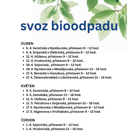
Pokud
vypnete
používání
analytických
cookies ve
vztahu k Vaší
návštěvě,
ztrácíme
možnost
analýzy
výkonu a
optimalizace
našich
opatření.
Personalizované
soubory cookie
Používáme rovněž