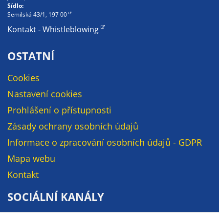
Sídlo:
na našich
Semilská 43/1, 197 00
stránkách, tak na
Kontakt - Whistleblowing
stránkách třetích
subjektů. Díky
OSTATNÍ
tomu můžeme
vytvářet profily
Cookies
založené na Vašich
zájmech, tak zvané
Nastavení cookies
pseudonymizované
Prohlášení o přístupnosti
profily. Na základě
Zásady ochrany osobních údajů
těchto informací
není zpravidla
Informace o zpracování osobních údajů - GDPR
možná
Mapa webu
bezprostřední
Kontakt
identifikace Vaší
osoby, protože jsou
SOCIÁLNÍ KANÁLY
používány pouze
pseudonymizované
Facebook