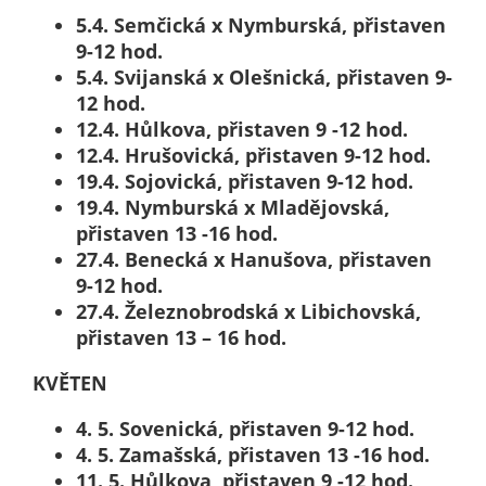
nemohou být
5.4. Semčická x Nymburská, přistaven
individuálně
9-12 hod.
deaktivovány
5.4. Svijanská x Olešnická, přistaven 9-
nebo
12 hod.
aktivovány.
12.4. Hůlkova, přistaven 9 -12 hod.
12.4. Hrušovická, přistaven 9-12 hod.
19.4. Sojovická, přistaven 9-12 hod.
Analytické
19.4. Nymburská x Mladějovská,
cookies
přistaven 13 -16 hod.
Analytické
27.4. Benecká x Hanušova, přistaven
cookies nám
9-12 hod.
umožňují
27.4. Železnobrodská x Libichovská,
měření
přistaven 13 – 16 hod.
výkonu
našeho webu
KVĚTEN
a našich
4. 5. Sovenická, přistaven 9-12 hod.
reklamních
4. 5. Zamašská, přistaven 13 -16 hod.
kampaní.
11. 5. Hůlkova, přistaven 9 -12 hod.
Jejich pomocí