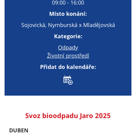
Technické
09:00 - 16:00
cookies
Místo konání:
Technické
cookies jsou
Sojovická, Nymburská x Mladějovská
nezbytné pro
Kategorie:
správné
fungování
Odpady
webu a všech
Životní prostředí
funkcí, které
nabízí.
Přidat do kalendáře:
Nepožadujeme
Váš souhlas s
využitím
technických
cookies na
našem webu. Z
Svoz bioodpadu Jaro 2025
tohoto důvodu
technické
DUBEN
cookies