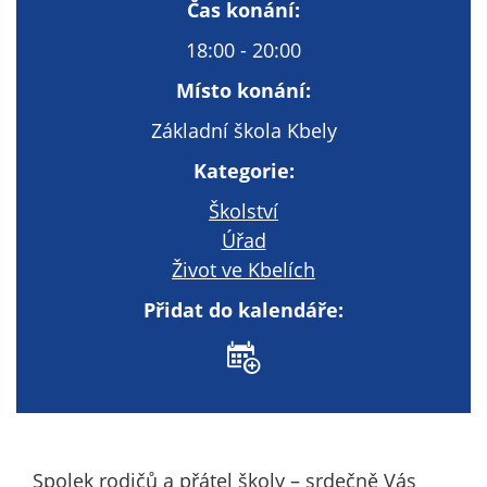
Technické
Čas konání:
cookies
18:00 - 20:00
Technické
cookies jsou
Místo konání:
nezbytné pro
Základní škola Kbely
správné
fungování
Kategorie:
webu a všech
Školství
funkcí, které
nabízí.
Úřad
Nepožadujeme
Život ve Kbelích
Váš souhlas s
Přidat do kalendáře:
využitím
technických
cookies na
našem webu. Z
tohoto důvodu
technické
cookies
Spolek rodičů a přátel školy – srdečně Vás