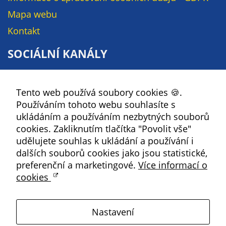
na našich
Mapa webu
stránkách, tak na
Kontakt
stránkách třetích
subjektů. Díky
SOCIÁLNÍ KANÁLY
tomu můžeme
vytvářet profily
Facebook
založené na Vašich
Tento web používá soubory cookies 🍪.
YouTube
zájmech, tak zvané
Používáním tohoto webu souhlasíte s
pseudonymizované
Instagram
ukládáním a používáním nezbytných souborů
profily. Na základě
RSS
cookies. Zakliknutím tlačítka "Povolit vše"
těchto informací
udělujete souhlas k ukládání a používání i
není zpravidla
Kbely
dalších souborů cookies jako jsou statistické,
možná
preferenční a marketingové.
Více informací o
bezprostřední
cookies
identifikace Vaší
Satalice
osoby, protože jsou
používány pouze
Nastavení
pseudonymizované
Vinoř