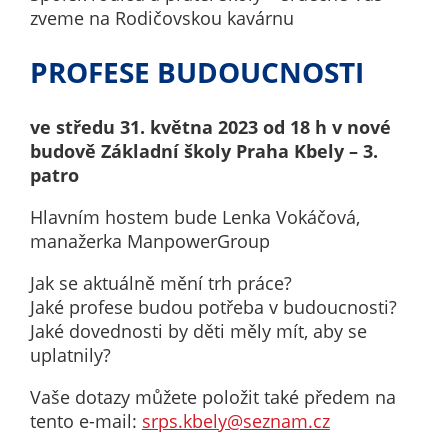
nemohou být
zveme na Rodičovskou kavárnu
individuálně
deaktivovány
PROFESE BUDOUCNOSTI
nebo
aktivovány.
ve středu 31. května 2023 od 18 h v nové
budově Základní školy Praha Kbely – 3.
patro
Analytické
cookies
Hlavním hostem bude Lenka Vokáčová,
Analytické
manažerka ManpowerGroup
cookies nám
umožňují
Jak se aktuálně mění trh práce?
měření
Jaké profese budou potřeba v budoucnosti?
výkonu
Jaké dovednosti by děti měly mít, aby se
našeho webu
uplatnily?
a našich
Vaše dotazy můžete položit také předem na
reklamních
tento e-mail:
srps.kbely@seznam.cz
kampaní.
Jejich pomocí