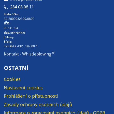
soubory cookie a
284 08 08 11
další technologie,
číslo účtu:
abychom
19-2000932309/0800
přizpůsobili naše
IČO:
webové stránky
00231304
dat. schránka:
potřebám a
ji9buvp
zájmům našich
Sídlo:
návštěvníků.
Semilská 43/1, 197 00
Kontakt - Whistleblowing
Reklamní
OSTATNÍ
cookies
Reklamní cookies
Cookies
používáme my
Nastavení cookies
nebo naši partneři,
abychom Vám
Prohlášení o přístupnosti
mohli zobrazit
Zásady ochrany osobních údajů
vhodné obsahy
Informace o zpracování osobních údajů - GDPR
nebo reklamy jak