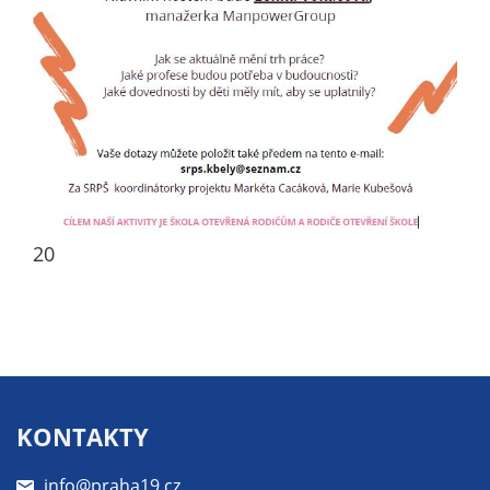
Pokud
vypnete
používání
analytických
cookies ve
vztahu k Vaší
návštěvě,
ztrácíme
možnost
analýzy
20
výkonu a
optimalizace
našich
opatření.
Personalizované
KONTAKTY
soubory cookie
Používáme rovněž
info@praha19.cz