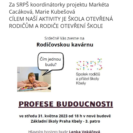
Za SRPŠ koordinátorky projektu Markéta
určujeme
Cacáková, Marie Kubešová
počet návštěv
CÍLEM NAŠÍ AKTIVITY JE ŠKOLA OTEVŘENÁ
a zdroje
RODIČŮM A RODIČE OTEVŘENÍ ŠKOLE
návštěv našich
internetových
stránek. Data
získaná
pomocí
těchto
cookies
zpracováváme
souhrnně, bez
použití
identifikátorů,
které ukazují
na konkrétní
uživatelé
našeho webu.