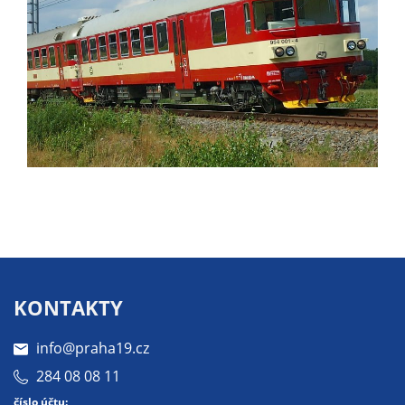
Pokud
vypnete
používání
analytických
cookies ve
vztahu k Vaší
návštěvě,
ztrácíme
možnost
analýzy
výkonu a
optimalizace
našich
opatření.
KONTAKTY
info@praha19.cz
Personalizované
soubory cookie
284 08 08 11
Používáme rovněž
číslo účtu: