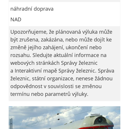
určujeme
náhradní doprava
počet návštěv
NAD
a zdroje
návštěv našich
Upozorňujeme, že plánovaná výluka může
internetových
být zrušena, zakázána, nebo může dojít ke
stránek. Data
změně jejího zahájení, ukončení nebo
získaná
pomocí
rozsahu. Sledujte aktuální informace na
těchto
webových stránkách Správy železnic
cookies
a Interaktivní mapě Správy železnic. Správa
zpracováváme
železnic, státní organizace, nenese žádnou
souhrnně, bez
odpovědnost v souvislosti se změnou
použití
termínu nebo parametrů výluky.
identifikátorů,
které ukazují
na konkrétní
uživatelé
našeho webu.