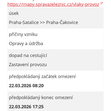
nemohou být
https://mapy.spravazeleznic.cz/vlaky-provoz
individuálně
úsek
deaktivovány
nebo
Praha-Satalice >> Praha-Čakovice
aktivovány.
příčiny vzniku
Opravy a údržba
Analytické
cookies
dopad na cestující
Analytické
cookies nám
Zastavení provozu
umožňují
měření
předpokládaný začátek omezení
výkonu
22.03.2026 08:20
našeho webu
a našich
předpokládaný konec omezení
reklamních
kampaní.
22.03.2026 17:25
Jejich pomocí