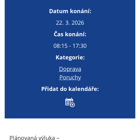
Technické
cookies
Datum konání:
Technické
22. 3. 2026
cookies jsou
nezbytné pro
Čas konání:
správné
08:15 - 17:30
fungování
webu a všech
Kategorie:
funkcí, které
nabízí.
Doprava
Nepožadujeme
Poruchy
Váš souhlas s
Přidat do kalendáře:
využitím
technických
cookies na
našem webu. Z
tohoto důvodu
technické
cookies
Plánovaná výluka –