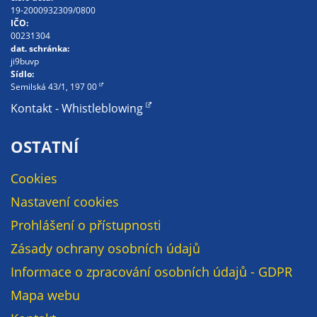
soubory cookie a
19-2000932309/0800
IČO:
další technologie,
00231304
abychom
dat. schránka:
přizpůsobili naše
ji9buvp
Sídlo:
webové stránky
Semilská 43/1, 197 00
potřebám a
Kontakt - Whistleblowing
zájmům našich
návštěvníků.
OSTATNÍ
Cookies
Reklamní
cookies
Nastavení cookies
Reklamní cookies
Prohlášení o přístupnosti
používáme my
Zásady ochrany osobních údajů
nebo naši partneři,
abychom Vám
Informace o zpracování osobních údajů - GDPR
mohli zobrazit
Mapa webu
vhodné obsahy
nebo reklamy jak