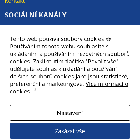
Kontakt
na našich
SOCIÁLNÍ KANÁLY
stránkách, tak na
stránkách třetích
Facebook
subjektů. Díky
tomu můžeme
Tento web používá soubory cookies 🍪.
YouTube
vytvářet profily
Používáním tohoto webu souhlasíte s
Instagram
založené na Vašich
ukládáním a používáním nezbytných souborů
RSS
zájmech, tak zvané
cookies. Zakliknutím tlačítka "Povolit vše"
pseudonymizované
udělujete souhlas k ukládání a používání i
profily. Na základě
Kbely
dalších souborů cookies jako jsou statistické,
těchto informací
preferenční a marketingové.
Více informací o
není zpravidla
cookies
Satalice
možná
bezprostřední
identifikace Vaší
Nastavení
Vinoř
osoby, protože jsou
používány pouze
Zakázat vše
pseudonymizované
Magistrát HMP