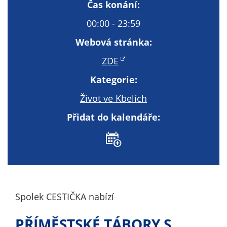
Technické
Čas konání:
cookies
00:00 - 23:59
Technické
cookies jsou
Webová stránka:
nezbytné pro
ZDE
správné
fungování
Kategorie:
webu a všech
Život ve Kbelích
funkcí, které
nabízí.
Přidat do kalendáře:
Nepožadujeme
Váš souhlas s
využitím
technických
cookies na
našem webu. Z
tohoto důvodu
Spolek CESTIČKA nabízí
technické
PŘÍMĚSTSKÉ TÁBORY S
cookies