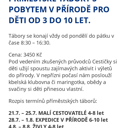
nemohou být
POBYTEM V PŘÍRODĚ PRO
individuálně
deaktivovány
DĚTI OD 3 DO 10 LET.
nebo
aktivovány.
Tábory se konají vždy od pondělí do pátku v
čase 8:30 – 16:30.
Analytické
Cena: 3450 Kč
cookies
Pod vedením zkušených průvodců Cestičky si
Analytické
děti užijí spoustu zajímavých aktivit i výletů
cookies nám
do přírody. V nepřízni počasí nám poslouží
umožňují
kbelská klubovna či maringotka, obědy a
měření
svačiny si děti přinesou vlastní.
výkonu
našeho webu
Rozpis termínů příměstských táborů:
a našich
21.7. – 25.7. MALÍ CESTOVATELÉ 4-8 let
reklamních
28.7. – 1.8. EXPEDICE V PŘÍRODĚ 6-10 let
kampaní.
4.8. – 8.8. ŽIVLY 4-8 let
Jejich pomocí