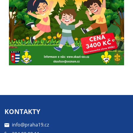
Pokud
vypnete
používání
analytických
cookies ve
vztahu k Vaší
návštěvě,
ztrácíme
možnost
analýzy
výkonu a
optimalizace
našich
opatření.
KONTAKTY
Personalizované
soubory cookie
info@praha19.cz
Používáme rovněž