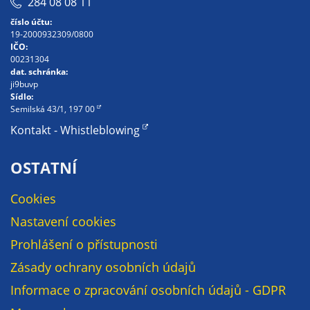
284 08 08 11
soubory cookie a
číslo účtu:
další technologie,
19-2000932309/0800
abychom
IČO:
přizpůsobili naše
00231304
dat. schránka:
webové stránky
ji9buvp
potřebám a
Sídlo:
zájmům našich
Semilská 43/1, 197 00
návštěvníků.
Kontakt - Whistleblowing
OSTATNÍ
Reklamní
cookies
Cookies
Reklamní cookies
Nastavení cookies
používáme my
nebo naši partneři,
Prohlášení o přístupnosti
abychom Vám
Zásady ochrany osobních údajů
mohli zobrazit
Informace o zpracování osobních údajů - GDPR
vhodné obsahy
nebo reklamy jak