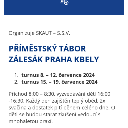
nemohou být
individuálně
deaktivovány
nebo
aktivovány.
Organizuje SKAUT – S.S.V.
PŘÍMĚSTSKÝ TÁBOR
Analytické
ZÁLESÁK PRAHA KBELY
cookies
Analytické
cookies nám
turnus 8. – 12. července 2024
umožňují
turnus 15. – 19. července 2024
měření
výkonu
Příchod 8:00 – 8:30, vyzvedávání dětí 16:00
našeho webu
-16:30. Každý den zajištěn teplý oběd, 2x
a našich
svačina a dostatek pití během celého dne. O
reklamních
děti se budou starat zkušení vedoucí s
kampaní.
mnohaletou praxí.
Jejich pomocí