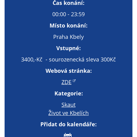
Technické
Čas konání:
cookies
00:00 - 23:59
Technické
cookies jsou
Místo konání:
nezbytné pro
Praha Kbely
správné
fungování
Vstupné:
webu a všech
3400,-Kč - sourozenecká sleva 300Kč
funkcí, které
nabízí.
Webová stránka:
Nepožadujeme
Váš souhlas s
ZDE
využitím
Kategorie:
technických
cookies na
Skaut
našem webu. Z
Život ve Kbelích
tohoto důvodu
Přidat do kalendáře:
technické
cookies