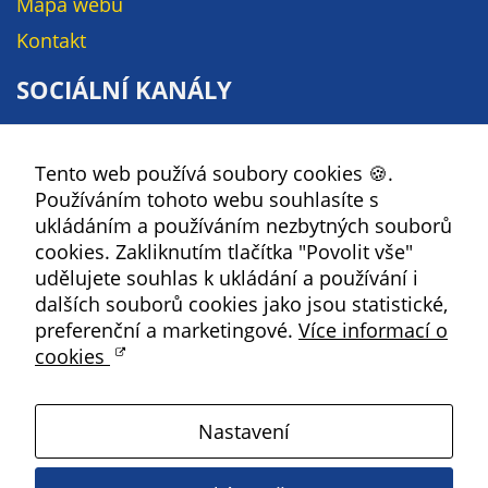
Mapa webu
na našich
Kontakt
stránkách, tak na
stránkách třetích
SOCIÁLNÍ KANÁLY
subjektů. Díky
tomu můžeme
Facebook
vytvářet profily
Tento web používá soubory cookies 🍪.
YouTube
založené na Vašich
Používáním tohoto webu souhlasíte s
zájmech, tak zvané
Instagram
ukládáním a používáním nezbytných souborů
pseudonymizované
RSS
cookies. Zakliknutím tlačítka "Povolit vše"
profily. Na základě
udělujete souhlas k ukládání a používání i
těchto informací
Kbely
dalších souborů cookies jako jsou statistické,
není zpravidla
preferenční a marketingové.
Více informací o
možná
cookies
bezprostřední
Satalice
identifikace Vaší
osoby, protože jsou
Nastavení
používány pouze
Vinoř
pseudonymizované