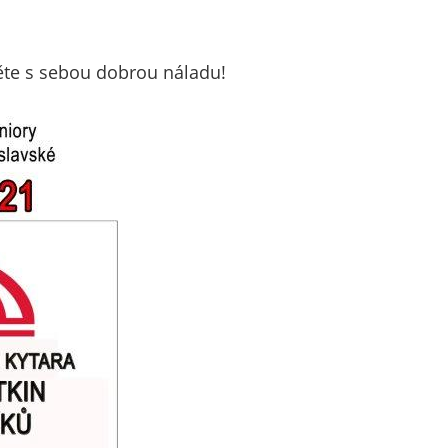
nemohou být
individuálně
deaktivovány
ěte s sebou dobrou náladu!
nebo
aktivovány.
Analytické
cookies
Analytické
cookies nám
umožňují
měření
výkonu
našeho webu
a našich
reklamních
kampaní.
Jejich pomocí