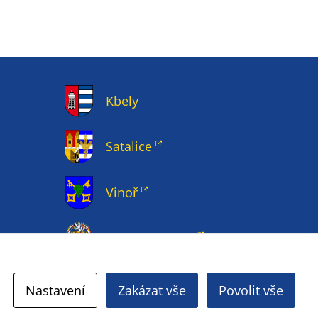
Kbely
Satalice
Vinoř
Magistrát HMP
Nastavení
Zakázat vše
Povolit vše