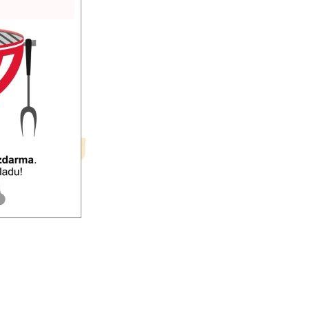
určujeme
počet návštěv
a zdroje
návštěv našich
internetových
stránek. Data
získaná
pomocí
těchto
cookies
zpracováváme
souhrnně, bez
použití
identifikátorů,
které ukazují
na konkrétní
uživatelé
našeho webu.