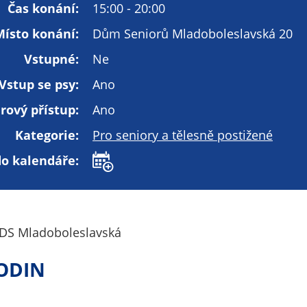
Technické
Čas konání:
15:00 - 20:00
cookies
Místo konání:
Dům Seniorů Mladoboleslavská 20
Technické
cookies jsou
Vstupné:
Ne
nezbytné pro
Vstup se psy:
Ano
správné
fungování
rový přístup:
Ano
webu a všech
funkcí, které
Kategorie:
Pro seniory a tělesně postižené
nabízí.
do kalendáře:
Nepožadujeme
Váš souhlas s
využitím
technických
 DS Mladoboleslavská
cookies na
našem webu. Z
HODIN
tohoto důvodu
technické
cookies