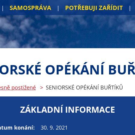
SAMOSPRÁVA
POTŘEBUJI ZAŘÍDIT
IORSKÉ OPÉKÁNÍ BUŘ
lesně postižené
SENIORSKÉ OPÉKÁNÍ BUŘTÍKŮ
ZÁKLADNÍ INFORMACE
atum konání:
30. 9. 2021