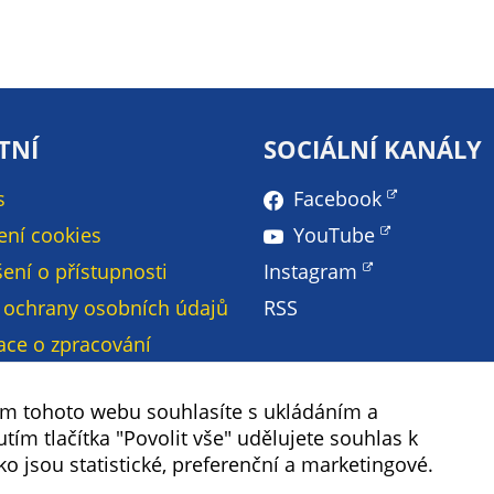
Pokud
vypnete
používání
analytických
cookies ve
vztahu k Vaší
TNÍ
SOCIÁLNÍ KANÁLY
návštěvě,
ztrácíme
s
Facebook
možnost
ení cookies
YouTube
analýzy
výkonu a
ení o přístupnosti
Instagram
optimalizace
 ochrany osobních údajů
RSS
našich
ace o zpracování
opatření.
ch údajů - GDPR
webu
ím tohoto webu souhlasíte s ukládáním a
Personalizované
ím tlačítka "Povolit vše" udělujete souhlas k
t
soubory cookie
ko jsou statistické, preferenční a marketingové.
Používáme rovněž
Copyright ©
2026 Úřad městské části Praha 19