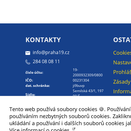
KONTAKTY
OSTA
info@praha19.cz
Cookie
284 08 08 11
Nastav
19-
Prohláš
číslo účtu:
2000932309/0800
IČO:
00231304
Zásady
dat. schránka:
ji9buvp
Inform
Semilská 43/1, 197
Sídlo:
00
osobní
Kontakt -
Mapa 
Tento web používá soubory cookies 🍪. Používán
Whistleblowing
používáním nezbytných souborů cookies. Zakliknut
Kontak
ukládání a používání i dalších souborů cookies ja
Více informací o cookies