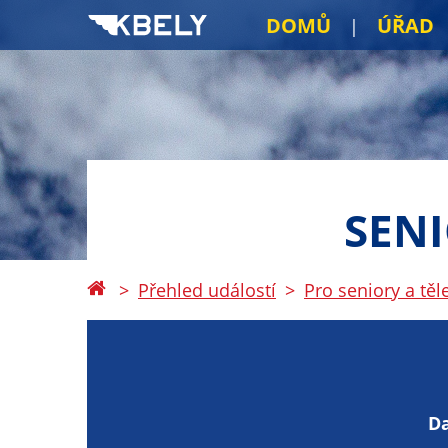
DOMŮ
ÚŘAD
SEN
Přehled událostí
Pro seniory a tě
D