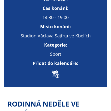
Technické
cookies
Čas konání:
Technické
14:30 - 19:00
cookies jsou
nezbytné pro
Místo konání:
správné
Stadion Václava Sajfrta ve Kbelích
fungování
webu a všech
Kategorie:
funkcí, které
Sport
nabízí.
Nepožadujeme
Přidat do kalendáře:
Váš souhlas s
využitím
technických
cookies na
našem webu. Z
tohoto důvodu
technické
RODINNÁ NEDĚLE VE
cookies