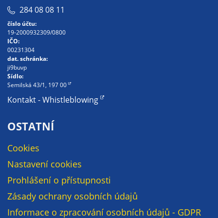
Pokud
284 08 08 11
vypnete
číslo účtu:
používání
19-2000932309/0800
analytických
IČO:
cookies ve
00231304
dat. schránka:
vztahu k Vaší
ji9buvp
návštěvě,
Sídlo:
ztrácíme
Semilská 43/1, 197 00
možnost
Kontakt - Whistleblowing
analýzy
výkonu a
OSTATNÍ
optimalizace
našich
Cookies
opatření.
Nastavení cookies
Prohlášení o přístupnosti
Personalizované
Zásady ochrany osobních údajů
soubory cookie
Informace o zpracování osobních údajů - GDPR
Používáme rovněž