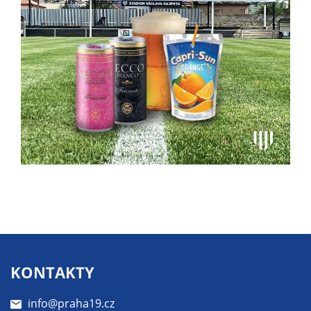
určujeme
počet návštěv
a zdroje
návštěv našich
internetových
stránek. Data
získaná
pomocí
těchto
cookies
zpracováváme
souhrnně, bez
použití
identifikátorů,
které ukazují
na konkrétní
KONTAKTY
uživatelé
našeho webu.
info@praha19.cz