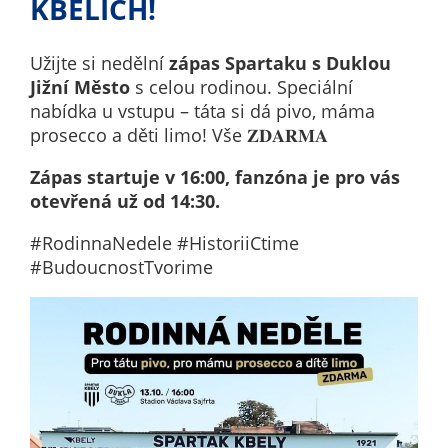
KBELÍCH!
nemohou být
individuálně
deaktivovány
Užijte si nedělní
zápas Spartaku s Duklou
nebo
Jižní Město
s celou rodinou. Speciální
aktivovány.
nabídka u vstupu – táta si dá pivo, máma
prosecco a děti limo! Vše 𝐙𝐃𝐀𝐑𝐌𝐀
Zápas startuje v 16:00, fanzóna je pro vás
Analytické
otevřená už od 14:30.
cookies
Analytické
#RodinnaNedele #HistoriiCtime
cookies nám
#BudoucnostTvorime
umožňují
měření
výkonu
našeho webu
a našich
reklamních
kampaní.
Jejich pomocí