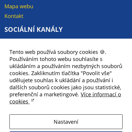
soubory cookie a
Mapa webu
další technologie,
Kontakt
abychom
přizpůsobili naše
SOCIÁLNÍ KANÁLY
webové stránky
potřebám a
Facebook
zájmům našich
Tento web používá soubory cookies 🍪.
YouTube
návštěvníků.
Používáním tohoto webu souhlasíte s
Instagram
ukládáním a používáním nezbytných souborů
RSS
cookies. Zakliknutím tlačítka "Povolit vše"
Reklamní
udělujete souhlas k ukládání a používání i
cookies
Kbely
dalších souborů cookies jako jsou statistické,
Reklamní cookies
preferenční a marketingové.
Více informací o
používáme my
cookies
nebo naši partneři,
Satalice
abychom Vám
mohli zobrazit
Nastavení
vhodné obsahy
Vinoř
nebo reklamy jak