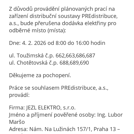
nemohou být
Z důvodů provádění plánovaných prací na
individuálně
zařízení distribuční soustavy PREdistribuce,
deaktivovány
a.s., bude přerušena dodávka elektřiny pro
nebo
odběrné místo (místa):
aktivovány.
Dne: 4. 2. 2026 od 8:00 do 16:00 hodin
Analytické
ul. Toužimská č.p. 662,663,686,687
cookies
ul. Chotětovská č.p. 688,689,690
Analytické
Děkujeme za pochopení.
cookies nám
umožňují
Práce se souhlasem PREdistribuce, a.s.,
měření
provádí:
výkonu
našeho webu
Firma: JEZL ELEKTRO, s.r.o.
a našich
Jméno a příjmení pověřené osoby: Ing. Lubor
reklamních
Maršo
kampaní.
Adresa: Nám. Na Lužinách 157/1, Praha 13 –
Jejich pomocí