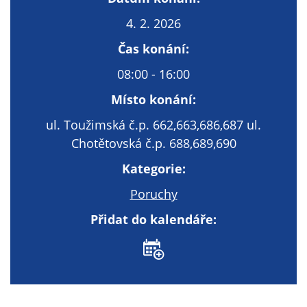
Technické
cookies
4. 2. 2026
Technické
Čas konání:
cookies jsou
nezbytné pro
08:00 - 16:00
správné
Místo konání:
fungování
webu a všech
ul. Toužimská č.p. 662,663,686,687 ul.
funkcí, které
Chotětovská č.p. 688,689,690
nabízí.
Nepožadujeme
Kategorie:
Váš souhlas s
Poruchy
využitím
technických
Přidat do kalendáře:
cookies na
našem webu. Z
tohoto důvodu
technické
cookies