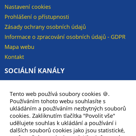
soubory cookie a
Nastavení cookies
další technologie,
Prohlášení o přístupnosti
abychom
přizpůsobili naše
Zásady ochrany osobních údajů
webové stránky
Informace o zpracování osobních údajů - GDPR
potřebám a
Mapa webu
zájmům našich
návštěvníků.
Kontakt
SOCIÁLNÍ KANÁLY
Reklamní
Facebook
cookies
Reklamní cookies
Tento web používá soubory cookies 🍪.
YouTube
používáme my
Používáním tohoto webu souhlasíte s
Instagram
nebo naši partneři,
ukládáním a používáním nezbytných souborů
abychom Vám
RSS
cookies. Zakliknutím tlačítka "Povolit vše"
mohli zobrazit
udělujete souhlas k ukládání a používání i
vhodné obsahy
Kbely
dalších souborů cookies jako jsou statistické,
nebo reklamy jak