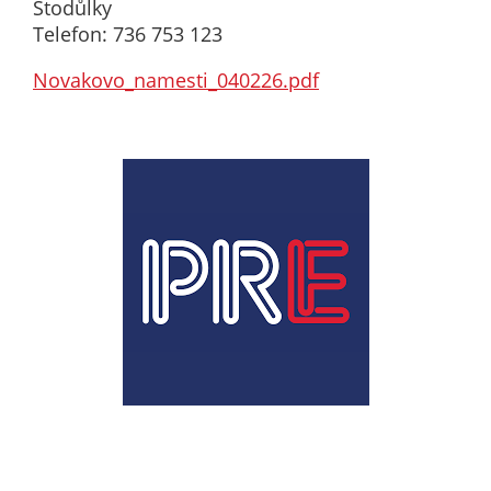
Stodůlky
určujeme
Telefon: 736 753 123
počet návštěv
a zdroje
Novakovo_namesti_040226.pdf
návštěv našich
internetových
stránek. Data
získaná
pomocí
těchto
cookies
zpracováváme
souhrnně, bez
použití
identifikátorů,
které ukazují
na konkrétní
uživatelé
našeho webu.