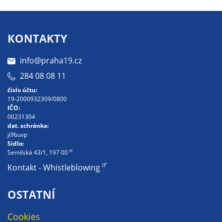
Pokud
vypnete
používání
KONTAKTY
analytických
cookies ve
info@praha19.cz
vztahu k Vaší
návštěvě,
284 08 08 11
ztrácíme
číslo účtu:
možnost
19-2000932309/0800
IČO:
analýzy
00231304
výkonu a
dat. schránka:
optimalizace
ji9buvp
Sídlo:
našich
Semilská 43/1, 197 00
opatření.
Kontakt - Whistleblowing
Personalizované
OSTATNÍ
soubory cookie
Cookies
Používáme rovněž