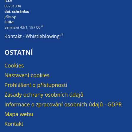
IČO:
určujeme
00231304
dat. schránka:
počet návštěv
ji9buvp
a zdroje
Sídlo:
návštěv našich
Semilská 43/1, 197 00
internetových
Kontakt - Whistleblowing
stránek. Data
získaná
OSTATNÍ
pomocí
těchto
Cookies
cookies
Nastavení cookies
zpracováváme
souhrnně, bez
Prohlášení o přístupnosti
použití
Zásady ochrany osobních údajů
identifikátorů,
Informace o zpracování osobních údajů - GDPR
které ukazují
na konkrétní
Mapa webu
uživatelé
Kontakt
našeho webu.