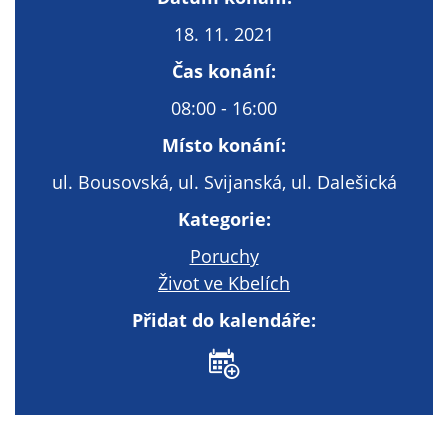
Technické
cookies
18. 11. 2021
Technické
Čas konání:
cookies jsou
nezbytné pro
08:00 - 16:00
správné
Místo konání:
fungování
webu a všech
ul. Bousovská, ul. Svijanská, ul. Dalešická
funkcí, které
Kategorie:
nabízí.
Nepožadujeme
Poruchy
Váš souhlas s
Život ve Kbelích
využitím
technických
Přidat do kalendáře:
cookies na
našem webu. Z
tohoto důvodu
technické
cookies