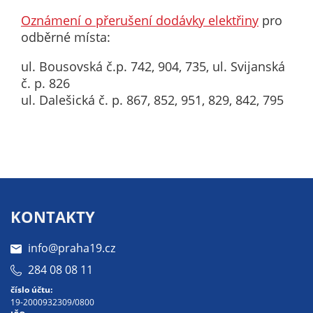
nemohou být
Oznámení o přerušení dodávky elektřiny
pro
individuálně
odběrné místa:
deaktivovány
nebo
ul. Bousovská č.p. 742, 904, 735, ul. Svijanská
aktivovány.
č. p. 826
ul. Dalešická č. p. 867, 852, 951, 829, 842, 795
Analytické
cookies
Analytické
cookies nám
umožňují
měření
KONTAKTY
výkonu
našeho webu
info@praha19.cz
a našich
284 08 08 11
reklamních
číslo účtu:
kampaní.
19-2000932309/0800
Jejich pomocí