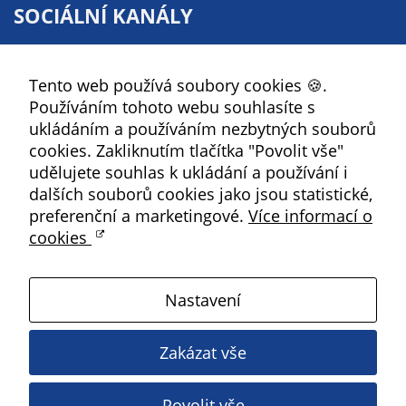
Pokud
SOCIÁLNÍ KANÁLY
vypnete
používání
Facebook
analytických
Tento web používá soubory cookies 🍪.
YouTube
cookies ve
Používáním tohoto webu souhlasíte s
vztahu k Vaší
Instagram
ukládáním a používáním nezbytných souborů
návštěvě,
RSS
cookies. Zakliknutím tlačítka "Povolit vše"
ztrácíme
udělujete souhlas k ukládání a používání i
možnost
Kbely
dalších souborů cookies jako jsou statistické,
analýzy
preferenční a marketingové.
Více informací o
výkonu a
cookies
optimalizace
Satalice
našich
opatření.
Nastavení
Vinoř
Personalizované
Zakázat vše
Magistrát HMP
soubory cookie
Používáme rovněž
Povolit vše