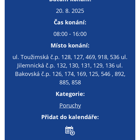
Technické
cookies
20. 8. 2025
Technické
Čas konání:
cookies jsou
nezbytné pro
08:00 - 16:00
správné
Místo konání:
fungování
webu a všech
ul. Toužimská č.p. 128, 127, 469, 918, 536 ul.
funkcí, které
Jilemnická č.p. 132, 130, 131, 129, 136 ul.
nabízí.
Bakovská č.p. 126, 174, 169, 125, 546 , 892,
Nepožadujeme
885, 858
Váš souhlas s
využitím
Kategorie:
technických
Poruchy
cookies na
našem webu. Z
Přidat do kalendáře:
tohoto důvodu
technické
cookies