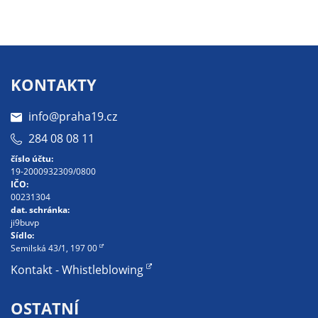
Pokud
vypnete
používání
analytických
cookies ve
KONTAKTY
vztahu k Vaší
návštěvě,
info@praha19.cz
ztrácíme
284 08 08 11
možnost
analýzy
číslo účtu:
19-2000932309/0800
výkonu a
IČO:
optimalizace
00231304
našich
dat. schránka:
ji9buvp
opatření.
Sídlo:
Semilská 43/1, 197 00
Kontakt - Whistleblowing
Personalizované
soubory cookie
OSTATNÍ
Používáme rovněž