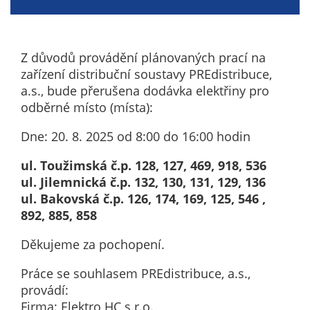
nemohou být
individuálně
deaktivovány
Z důvodů provádění plánovaných prací na
nebo
zařízení distribuční soustavy PREdistribuce,
aktivovány.
a.s., bude přerušena dodávka elektřiny pro
odběrné místo (místa):
Analytické
Dne: 20. 8. 2025 od 8:00 do 16:00 hodin
cookies
Analytické
ul. Toužimská č.p. 128, 127, 469, 918, 536
cookies nám
ul. Jilemnická č.p. 132, 130, 131, 129, 136
umožňují
ul. Bakovská č.p. 126, 174, 169, 125, 546 ,
měření
892, 885, 858
výkonu
našeho webu
Děkujeme za pochopení.
a našich
Práce se souhlasem PREdistribuce, a.s.,
reklamních
provádí:
kampaní.
Firma: Elektro HC s.r.o.
Jejich pomocí