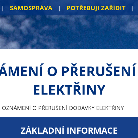
SAMOSPRÁVA
POTŘEBUJI ZAŘÍDIT
NÁMENÍ O PŘERUŠEN
ELEKTŘINY
- OZNÁMENÍ O PŘERUŠENÍ DODÁVKY ELEKTŘINY
ZÁKLADNÍ INFORMACE