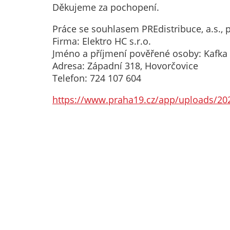
Děkujeme za pochopení.
Práce se souhlasem PREdistribuce, a.s., 
Firma: Elektro HC s.r.o.
Jméno a příjmení pověřené osoby: Kafk
Adresa: Západní 318, Hovorčovice
Telefon: 724 107 604
https://www.praha19.cz/app/uploads/202