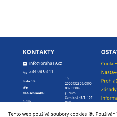
KONTAKTY
OSTA
info@praha19.cz
Cookie
284 08 08 11
Nastav
19-
Prohláš
číslo účtu:
2000932309/0800
IČO:
00231304
Zásady
dat. schránka:
ji9buvp
Inform
Semilská 43/1, 197
Sídlo:
00
osobní
Kontakt -
Mapa 
Tento web používá soubory cookies 🍪. Používán
Whistleblowing