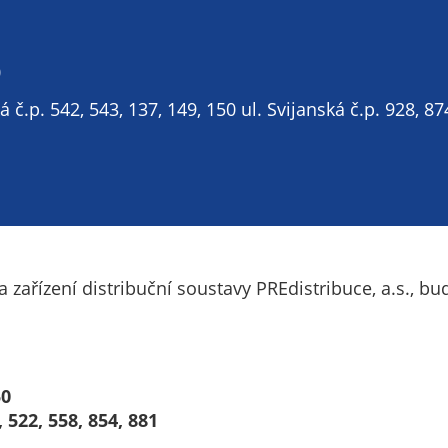
Technické
cookies
Technické
0
cookies jsou
nezbytné pro
á č.p. 542, 543, 137, 149, 150 ul. Svijanská č.p. 928, 87
správné
fungování
webu a všech
funkcí, které
nabízí.
Nepožadujeme
Váš souhlas s
zařízení distribuční soustavy PREdistribuce, a.s., b
využitím
technických
cookies na
našem webu. Z
tohoto důvodu
50
technické
, 522, 558, 854, 881
cookies