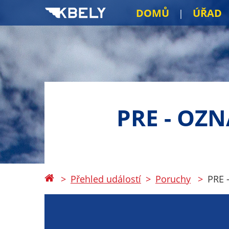
DOMŮ
ÚŘAD
PRE - OZ
Přehled událostí
Poruchy
PRE 