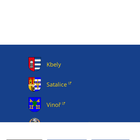
Kbely
Satalice
Vinoř
Magistrát HMP