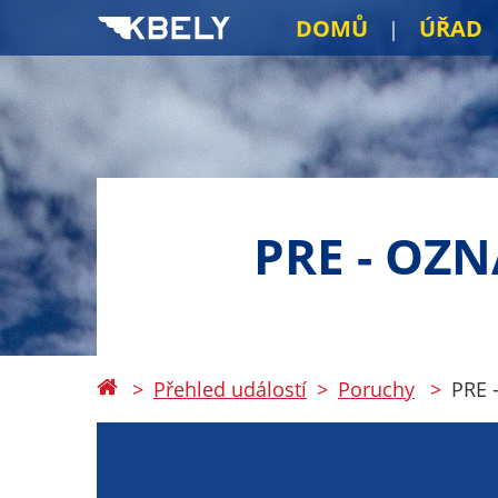
DOMŮ
ÚŘAD
PRE - OZ
Přehled událostí
Poruchy
PRE 