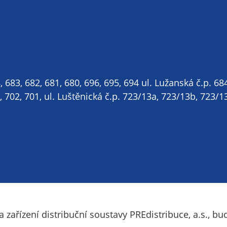
Technické
cookies
Technické
cookies jsou
nezbytné pro
správné
fungování
, 683, 682, 681, 680, 696, 695, 694 ul. Lužanská č.p. 684
webu a všech
702, 701, ul. Luštěnická č.p. 723/13a, 723/13b, 723/1
funkcí, které
nabízí.
Nepožadujeme
Váš souhlas s
využitím
technických
cookies na
našem webu. Z
tohoto důvodu
technické
zařízení distribuční soustavy PREdistribuce, a.s., b
cookies