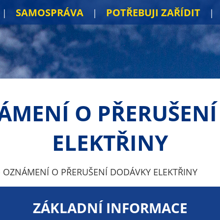
SAMOSPRÁVA
POTŘEBUJI ZAŘÍDIT
NÁMENÍ O PŘERUŠEN
ELEKTŘINY
- OZNÁMENÍ O PŘERUŠENÍ DODÁVKY ELEKTŘINY
ZÁKLADNÍ INFORMACE