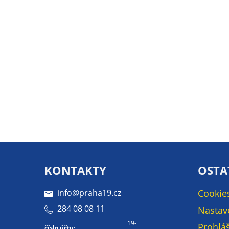
KONTAKTY
OSTA
info@praha19.cz
Cookie
284 08 08 11
Nastav
19-
Prohláš
číslo účtu: