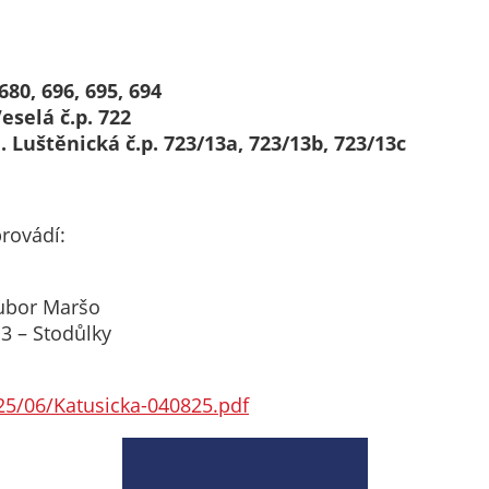
nemohou být
individuálně
deaktivovány
680, 696, 695, 694
nebo
Veselá č.p. 722
aktivovány.
l. Luštěnická č.p. 723/13a, 723/13b, 723/13c
Analytické
cookies
provádí:
Analytické
cookies nám
umožňují
Lubor Maršo
měření
3 – Stodůlky
výkonu
našeho webu
25/06/Katusicka-040825.pdf
a našich
reklamních
kampaní.
Jejich pomocí