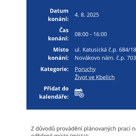
Datum
4. 8. 2025
konání:
Čas
08:00 - 16:00
konání:
Místo
ul. Katusická č.p. 684/18
konání:
Novákovo nám. č.p. 703, 
Kategorie:
Poruchy
Život ve Kbelích
Přidat do
kalendáře:
Z důvodů provádění plánovaných prací na 
odběrné místo (místa):