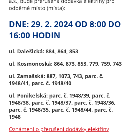
a.s., bude přerušena dodávka elektřiny pro
nemohou být
odběrné místo (místa):
individuálně
deaktivovány
DNE: 29. 2. 2024 OD 8:00 DO
nebo
aktivovány.
16:00 HODIN
ul. Dalešická: 884, 864, 853
Analytické
cookies
ul. Kosmonoská: 864, 873, 853, 779, 759, 743
Analytické
cookies nám
ul. Zamašská: 887, 1073, 743, parc. č.
umožňují
1948/41, parc. č. 1948/40
měření
ul. Ponikelská: parc. č. 1948/39, parc. č.
výkonu
1948/38, parc. č. 1948/37, parc. č. 1948/36,
našeho webu
parc. č. 1948/35, parc. č. 1948/44, parc. č.
a našich
1948
reklamních
kampaní.
Oznámení o přerušení dodávky elektřiny
Jejich pomocí