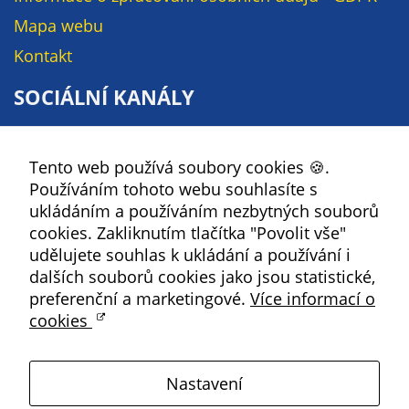
soubory cookie a
Mapa webu
další technologie,
Kontakt
abychom
přizpůsobili naše
SOCIÁLNÍ KANÁLY
webové stránky
potřebám a
Facebook
zájmům našich
návštěvníků.
Tento web používá soubory cookies 🍪.
YouTube
Používáním tohoto webu souhlasíte s
Instagram
ukládáním a používáním nezbytných souborů
RSS
Reklamní
cookies. Zakliknutím tlačítka "Povolit vše"
cookies
udělujete souhlas k ukládání a používání i
dalších souborů cookies jako jsou statistické,
Reklamní cookies
Kbely
preferenční a marketingové.
používáme my
Více informací o
cookies
nebo naši partneři,
Satalice
abychom Vám
mohli zobrazit
Nastavení
vhodné obsahy
Vinoř
nebo reklamy jak