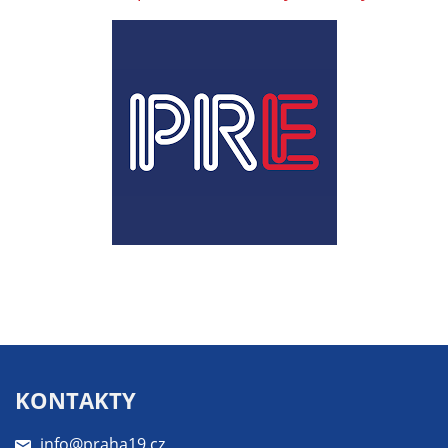
určujeme
počet návštěv
a zdroje
návštěv našich
internetových
stránek. Data
získaná
pomocí
těchto
cookies
zpracováváme
souhrnně, bez
použití
identifikátorů,
které ukazují
na konkrétní
KONTAKTY
uživatelé
našeho webu.
info@praha19.cz