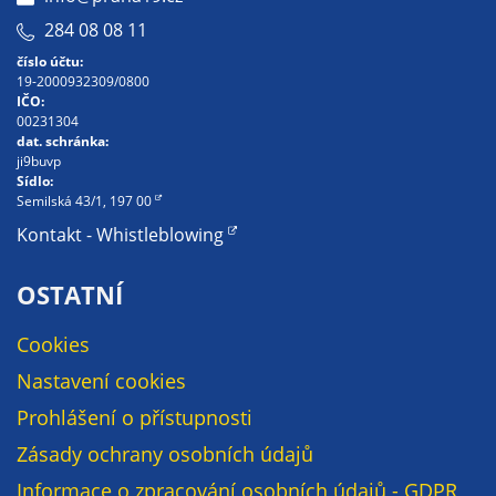
Pokud
284 08 08 11
vypnete
používání
číslo účtu:
19-2000932309/0800
analytických
IČO:
cookies ve
00231304
vztahu k Vaší
dat. schránka:
ji9buvp
návštěvě,
Sídlo:
ztrácíme
Semilská 43/1, 197 00
možnost
Kontakt - Whistleblowing
analýzy
výkonu a
OSTATNÍ
optimalizace
našich
Cookies
opatření.
Nastavení cookies
Prohlášení o přístupnosti
Personalizované
Zásady ochrany osobních údajů
soubory cookie
Používáme rovněž
Informace o zpracování osobních údajů - GDPR