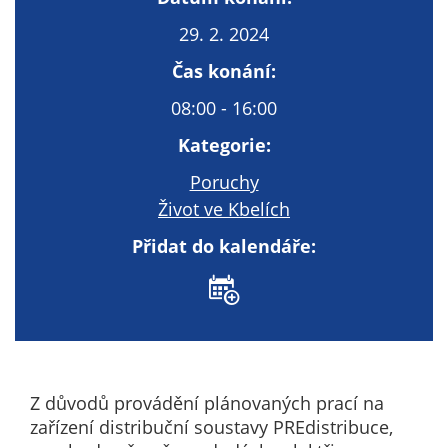
Technické
cookies
29. 2. 2024
Technické
Čas konání:
cookies jsou
nezbytné pro
08:00 - 16:00
správné
Kategorie:
fungování
webu a všech
Poruchy
funkcí, které
Život ve Kbelích
nabízí.
Nepožadujeme
Přidat do kalendáře:
Váš souhlas s
využitím
technických
cookies na
našem webu. Z
tohoto důvodu
Z důvodů provádění plánovaných prací na
technické
zařízení distribuční soustavy PREdistribuce,
cookies