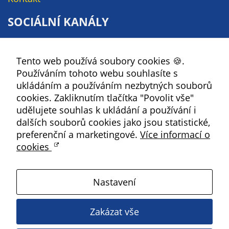
Pokud
vypnete
SOCIÁLNÍ KANÁLY
používání
analytických
Facebook
cookies ve
Tento web používá soubory cookies 🍪.
YouTube
vztahu k Vaší
Používáním tohoto webu souhlasíte s
návštěvě,
Instagram
ukládáním a používáním nezbytných souborů
ztrácíme
RSS
cookies. Zakliknutím tlačítka "Povolit vše"
možnost
udělujete souhlas k ukládání a používání i
analýzy
Kbely
dalších souborů cookies jako jsou statistické,
výkonu a
preferenční a marketingové.
Více informací o
optimalizace
cookies
našich
Satalice
opatření.
Nastavení
Vinoř
Personalizované
soubory cookie
Zakázat vše
Magistrát HMP
Používáme rovněž