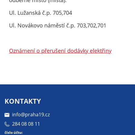
odběrné místo (místa):
nemohou být
individuálně
Ul. Lužanská č.p. 705,704
deaktivovány
nebo
Ul. Novákovo náměstí č.p. 703,702,701
aktivovány.
Oznámení o přerušení dodávky elektřiny
Analytické
cookies
Analytické
cookies nám
umožňují
měření
výkonu
KONTAKTY
našeho webu
a našich
info@praha19.cz
reklamních
284 08 08 11
kampaní.
číslo účtu:
Jejich pomocí