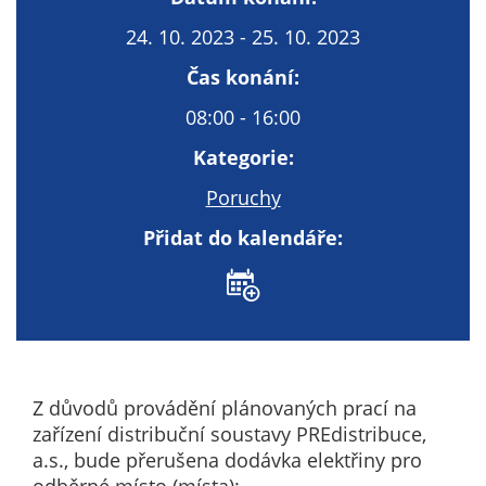
Technické
cookies
24. 10. 2023 - 25. 10. 2023
Technické
Čas konání:
cookies jsou
nezbytné pro
08:00 - 16:00
správné
Kategorie:
fungování
webu a všech
Poruchy
funkcí, které
Přidat do kalendáře:
nabízí.
Nepožadujeme
Váš souhlas s
využitím
technických
cookies na
našem webu. Z
Z důvodů provádění plánovaných prací na
tohoto důvodu
zařízení distribuční soustavy PREdistribuce,
technické
a.s., bude přerušena dodávka elektřiny pro
cookies