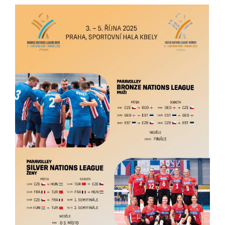
Pokud
vypnete
používání
analytických
cookies ve
vztahu k Vaší
návštěvě,
ztrácíme
možnost
analýzy
výkonu a
optimalizace
našich
opatření.
Personalizované
soubory cookie
Používáme rovněž