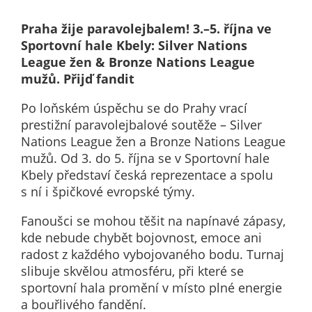
nemohou být
individuálně
Praha žije paravolejbalem! 3.–5. října ve
deaktivovány
Sportovní hale Kbely: Silver Nations
nebo
League žen & Bronze Nations League
aktivovány.
mužů. Přijď fandit
Po loňském úspěchu se do Prahy vrací
Analytické
prestižní paravolejbalové soutěže – Silver
cookies
Nations League žen a Bronze Nations League
mužů. Od 3. do 5. října se v Sportovní hale
Analytické
Kbely představí česká reprezentace a spolu
cookies nám
s ní i špičkové evropské týmy.
umožňují
měření
Fanoušci se mohou těšit na napínavé zápasy,
výkonu
kde nebude chybět bojovnost, emoce ani
našeho webu
radost z každého vybojovaného bodu. Turnaj
a našich
slibuje skvělou atmosféru, při které se
reklamních
sportovní hala promění v místo plné energie
kampaní.
a bouřlivého fandění.
Jejich pomocí