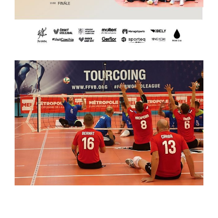
soubory cookie a
další technologie,
abychom
přizpůsobili naše
webové stránky
potřebám a
zájmům našich
návštěvníků.
Reklamní
cookies
Reklamní cookies
používáme my
nebo naši partneři,
abychom Vám
mohli zobrazit
vhodné obsahy
nebo reklamy jak