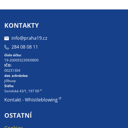
na našich
stránkách, tak na
stránkách třetích
KONTAKTY
subjektů. Díky
tomu můžeme
info@praha19.cz
vytvářet profily
284 08 08 11
založené na Vašich
zájmech, tak zvané
číslo účtu:
19-2000932309/0800
pseudonymizované
IČO:
profily. Na základě
00231304
těchto informací
dat. schránka:
ji9buvp
není zpravidla
Sídlo:
možná
Semilská 43/1, 197 00
bezprostřední
Kontakt - Whistleblowing
identifikace Vaší
osoby, protože jsou
OSTATNÍ
používány pouze
pseudonymizované
Cookies