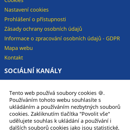
údaje. Pokud
nevyjádříte
Nastavení cookies
souhlas, nebudete
Prohlášení o přístupnosti
příjemcem obsahů
Zásady ochrany osobních údajů
a reklam
přizpůsobených
Informace o zpracování osobních údajů - GDPR
Vašim zájmům.
Mapa webu
Kontakt
SOCIÁLNÍ KANÁLY
Facebook
Tento web používá soubory cookies 🍪.
YouTube
Používáním tohoto webu souhlasíte s
Instagram
ukládáním a používáním nezbytných souborů
RSS
cookies. Zakliknutím tlačítka "Povolit vše"
udělujete souhlas k ukládání a používání i
Kbely
dalších souborů cookies jako jsou statistické,