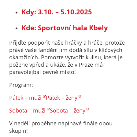
určujeme
Kdy: 3.10. – 5.10.2025
počet návštěv
a zdroje
Kde: Sportovní hala Kbely
návštěv našich
internetových
Přijďte podpořit naše hráčky a hráče, protože
stránek. Data
právě vaše fandění jim dodá sílu v klíčových
získaná
okamžicích. Pomozte vytvořit kulisu, která je
pomocí
požene vpřed a ukáže, že v Praze má
těchto
paravolejbal pevné místo!
cookies
zpracováváme
Program:
souhrnně, bez
použití
Pátek – muži
Pátek – ženy
identifikátorů,
které ukazují
Sobota – muži
Sobota – ženy
na konkrétní
V neděli proběhne napínavé finále obou
uživatelé
skupin!
našeho webu.