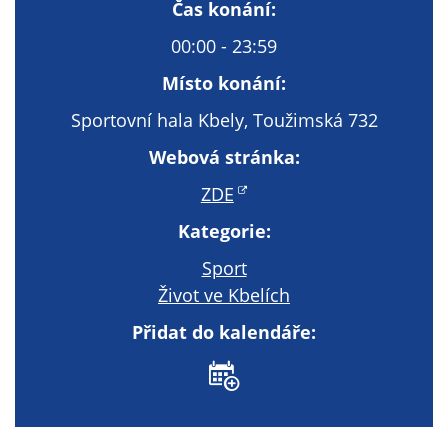
Technické
Čas konání:
cookies
00:00 - 23:59
Technické
cookies jsou
Místo konání:
nezbytné pro
Sportovní hala Kbely, Toužimská 732
správné
fungování
Webová stránka:
webu a všech
ZDE
funkcí, které
nabízí.
Kategorie:
Nepožadujeme
Váš souhlas s
Sport
využitím
Život ve Kbelích
technických
Přidat do kalendáře:
cookies na
našem webu. Z
tohoto důvodu
technické
cookies