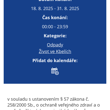
Technické
cookies
18. 8. 2025 - 31. 8. 2025
Technické
Čas konání:
cookies jsou
nezbytné pro
00:00 - 23:59
správné
Kategorie:
fungování
webu a všech
Odpady
funkcí, které
Život ve Kbelích
nabízí.
Nepožadujeme
Přidat do kalendáře:
Váš souhlas s
využitím
technických
cookies na
našem webu. Z
tohoto důvodu
v souladu s ustanovením § 57 zákona č.
technické
258/2000 Sb., o ochraně veřejného zdraví a o
cookies