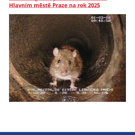
soubory cookie a
Hlavním městě Praze na rok 2025
další technologie,
abychom
přizpůsobili naše
webové stránky
potřebám a
zájmům našich
návštěvníků.
Reklamní
cookies
Reklamní cookies
používáme my
nebo naši partneři,
abychom Vám
mohli zobrazit
vhodné obsahy
nebo reklamy jak