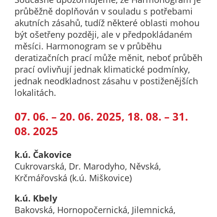
určujeme
průběžně doplňován v souladu s potřebami
počet návštěv
akutních zásahů, tudíž některé oblasti mohou
a zdroje
být ošetřeny později, ale v předpokládaném
návštěv našich
měsíci. Harmonogram se v průběhu
internetových
deratizačních prací může měnit, neboť průběh
stránek. Data
prací ovlivňují jednak klimatické podmínky,
získaná
jednak neodkladnost zásahu v postiženějších
pomocí
lokalitách.
těchto
cookies
07. 06. – 20. 06. 2025, 18. 08. – 31.
zpracováváme
08. 2025
souhrnně, bez
použití
k.ú. Čakovice
identifikátorů,
Cukrovarská, Dr. Marodyho, Něvská,
které ukazují
Krčmářovská (k.ú. Miškovice)
na konkrétní
uživatelé
k.ú. Kbely
našeho webu.
Bakovská, Hornopočernická, Jilemnická,