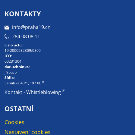
na našich
KONTAKTY
stránkách, tak na
stránkách třetích
info@praha19.cz
subjektů. Díky
tomu můžeme
284 08 08 11
vytvářet profily
číslo účtu:
založené na Vašich
19-2000932309/0800
IČO:
zájmech, tak zvané
00231304
pseudonymizované
dat. schránka:
profily. Na základě
ji9buvp
Sídlo:
těchto informací
Semilská 43/1, 197 00
není zpravidla
Kontakt - Whistleblowing
možná
bezprostřední
OSTATNÍ
identifikace Vaší
osoby, protože jsou
Cookies
používány pouze
pseudonymizované
Nastavení cookies