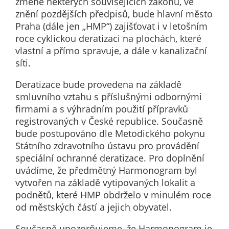
změně některých souvisejících zákonů, ve
nemohou být
znění pozdějších předpisů, bude hlavní město
individuálně
Praha (dále jen „HMP“) zajišťovat i v letošním
deaktivovány
roce cyklickou deratizaci na plochách, které
nebo
vlastní a přímo spravuje, a dále v kanalizační
aktivovány.
síti.
Deratizace bude provedena na základě
Analytické
smluvního vztahu s příslušnými odbornými
cookies
firmami a s výhradním použití přípravků
Analytické
registrovaných v České republice. Současně
cookies nám
bude postupováno dle Metodického pokynu
umožňují
Státního zdravotního ústavu pro provádění
měření
speciální ochranné deratizace. Pro doplnění
výkonu
uvádíme, že předmětný Harmonogram byl
našeho webu
vytvořen na základě vytipovaných lokalit a
a našich
podnětů, které HMP obdrželo v minulém roce
reklamních
od městských částí a jejich obyvatel.
kampaní.
Jejich pomocí
Současně upozorňujeme, že Harmonogram je