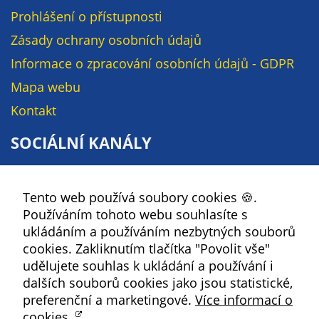
údaje. Pokud
Prohlášení o přístupnosti
nevyjádříte
souhlas, nebudete
Zásady ochrany osobních údajů
příjemcem obsahů
Informace o zpracování osobních údajů - GDPR
a reklam
Mapa webu
přizpůsobených
Vašim zájmům.
Kontakt
SOCIÁLNÍ KANÁLY
Facebook
Tento web používá soubory cookies 🍪.
YouTube
Používáním tohoto webu souhlasíte s
Instagram
ukládáním a používáním nezbytných souborů
RSS
cookies. Zakliknutím tlačítka "Povolit vše"
udělujete souhlas k ukládání a používání i
Kbely
dalších souborů cookies jako jsou statistické,
preferenční a marketingové.
Více informací o
cookies