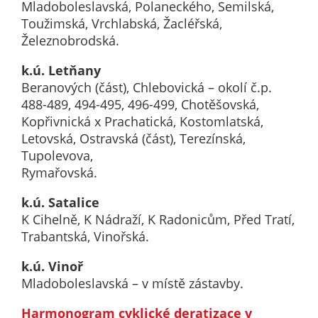
Pokud
Mladoboleslavská, Polaneckého, Semilská,
vypnete
Toužimská, Vrchlabská, Žacléřská,
používání
Železnobrodská.
analytických
k.ú. Letňany
cookies ve
Beranových (část), Chlebovická – okolí č.p.
vztahu k Vaší
488-489, 494-495, 496-499, Chotěšovská,
návštěvě,
Kopřivnická x Prachatická, Kostomlatská,
ztrácíme
Letovská, Ostravská (část), Terezínská,
možnost
Tupolevova,
analýzy
Rymařovská.
výkonu a
optimalizace
k.ú. Satalice
našich
K Cihelně, K Nádraží, K Radonicům, Před Tratí,
opatření.
Trabantská, Vinořská.
k.ú. Vinoř
Personalizované
Mladoboleslavská – v místě zástavby.
soubory cookie
Používáme rovněž
Harmonogram cyklické deratizace v