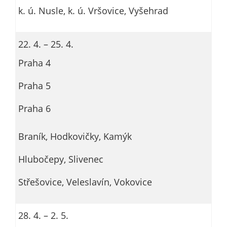
úd
k. ú. Nusle, k. ú. Vršovice, Vyšehrad
ne
so
p
22. 4. – 25. 4.
a 
Praha 4
p
V
Praha 5
Praha 6
Braník, Hodkovičky, Kamýk
Hlubočepy, Slivenec
Střešovice, Veleslavín, Vokovice
28. 4. – 2. 5.