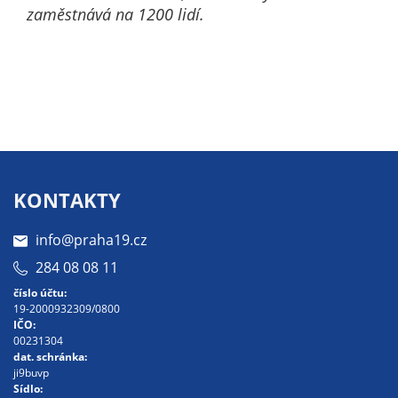
zaměstnává na 1200 lidí.
KONTAKTY
info@praha19.cz
284 08 08 11
číslo účtu:
19-2000932309/0800
IČO:
00231304
dat. schránka:
ji9buvp
Sídlo: