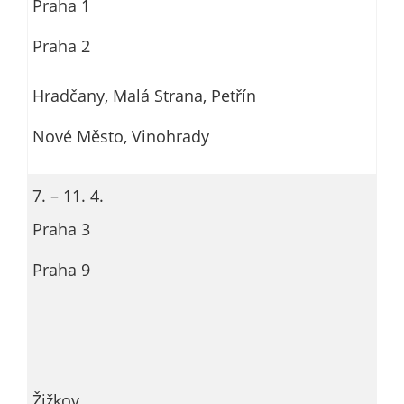
Praha 1
so
da
Praha 2
a
př
Hradčany, Malá Strana, Petřín
w
p
Nové Město, Vinohrady
z
ná
7. – 11. 4.
R
Praha 3
c
Praha 9
Re
p
ne
a
mo
v
Žižkov
ne