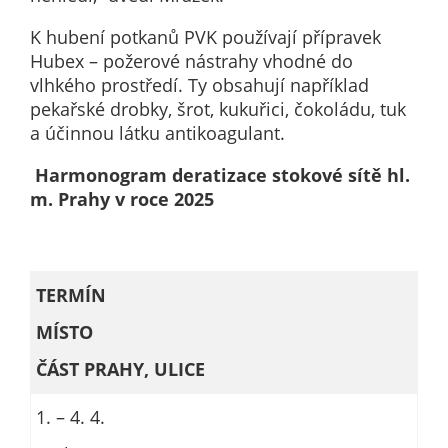
P
v
K hubení potkanů PVK používají přípravek
po
Hubex – požerové nástrahy vhodné do
an
vlhkého prostředí. Ty obsahují například
co
pekařské drobky, šrot, kukuřici, čokoládu, tuk
vz
a účinnou látku antikoagulant.
ná
zt
Harmonogram deratizace stokové sítě hl.
m
m. Prahy v roce 2025
an
vý
op
na
TERMÍN
op
MÍSTO
ČÁST PRAHY, ULICE
P
s
1. – 4. 4.
P