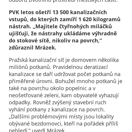
u
PVK letos ošetří 13 500 kanalizačních
po
vstupů, do kterých zamíří 1 620 kilogramů
a 
nástrah. „Majitele čtyřnohých miláčků
ná
ujišťuji, že nástrahy ukládáme výhradně
in
do stokové sítě, nikoliv na povrch,“
st
zdůraznil Mrázek.
zí
p
Pražská kanalizační síť je domovem několika
tě
miliónů potkanů. Pravidelnou deratizací
co
kanalizace se daří udržovat počet potkanů na
z
přiměřené úrovni. Bohužel mnoho potkanů je
so
také na povrchu okolo popelnic a v
po
neošetřované zeleni, kam obyvatelé vyhazují
id
odpadky. Rovněž zvýšený stavební ruch
kt
vyhání potkany z kanalizace na povrch.
na
„Dalšími problémovými místy jsou lokality
už
obývané bezdomovci, kteří na pořádek příliš
n
nehledí,“ uvedl Mrázek.