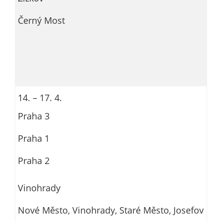
na
Černý Most
st
st
su
t
vy
za
zá
14. – 17. 4.
p
Praha 3
pr
tě
Praha 1
ne
m
Praha 2
b
id
Vinohrady
os
p
Nové Město, Vinohrady, Staré Město, Josefov
p