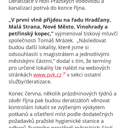
Deratizace v režii Pražských vodovodů a
n
kanalizací potrvá do konce října.
in
de
„V první vlně přijdou na řadu Hradčany,
n
Malá Strana, Nové Město, Vinohrady a
ak
petřínský kopec,“
vyjmenoval tiskový mluvčí
společnosti Tomáš Mrázek. „Následovat
budou další lokality, které jsme si
A
odsouhlasili s magistrátem a jednotlivými
c
městskými částmi,“ dodal s tím, že termíny
An
pro určené lokality lze nalézt na webových
c
stránkách
www.pvk.cz
v sekci ostatní
u
služby/deratizace.
m
v
Konec června, několik prázdninových týdnů a
n
závěr října pak budou deratizátoři věnovat
a 
kontrolám lokalit se zvýšeným výskytem
r
potkanů a ošetření míst podle dodatečných
k
požadavků pražské hygienické stanice a
Je
odborů životního prostředí městských částí.