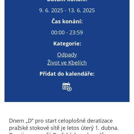
T
c
9. 6. 2025 - 13. 6. 2025
T
Čas konání:
co
n
00:00 - 23:59
s
Kategorie:
fu
w
Odpady
fu
Život ve Kbelích
na
N
Přidat do kalendáře:
Vá
vy
te
co
n
t
Dnem „D“ pro start celoplošné deratizace
te
pražské stokové sítě je letos úterý 1. dubna.
co