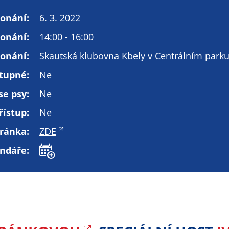
Technické
cookies
onání:
6. 3. 2022
Technické
konání:
14:00 - 16:00
cookies jsou
nezbytné pro
onání:
Skautská klubovna Kbely v Centrálním park
správné
tupné:
Ne
fungování
webu a všech
se psy:
Ne
funkcí, které
nabízí.
řístup:
Ne
Nepožadujeme
ránka:
ZDE
Váš souhlas s
využitím
endáře:
technických
cookies na
našem webu. Z
tohoto důvodu
technické
cookies