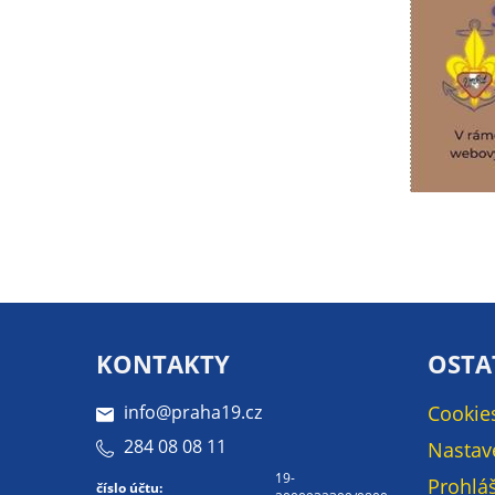
KONTAKTY
OSTA
info@praha19.cz
Cookie
284 08 08 11
Nastav
19-
Prohláš
číslo účtu: