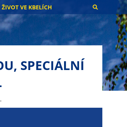
ŽIVOT VE KBELÍCH
U, SPECIÁLNÍ
L
L