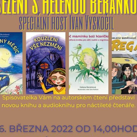
určujeme
počet návštěv
a zdroje
návštěv našich
internetových
stránek. Data
získaná
pomocí
těchto
cookies
zpracováváme
souhrnně, bez
použití
identifikátorů,
které ukazují
na konkrétní
uživatelé
našeho webu.