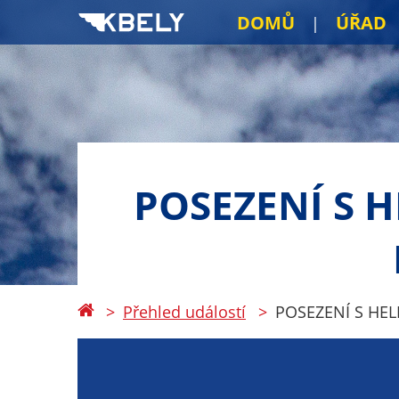
DOMŮ
ÚŘAD
POSEZENÍ S 
Přehled událostí
POSEZENÍ S HE