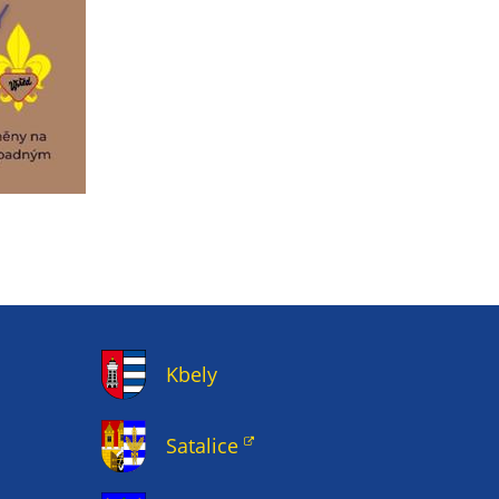
Kbely
Satalice