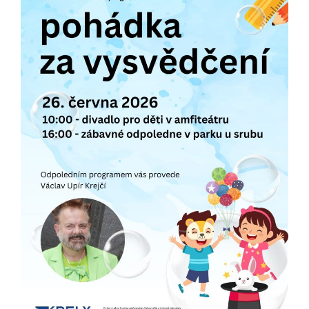
nemohou být
individuálně
deaktivovány
nebo
aktivovány.
Analytické
cookies
Analytické
cookies nám
umožňují
měření
výkonu
našeho webu
a našich
reklamních
kampaní.
Jejich pomocí