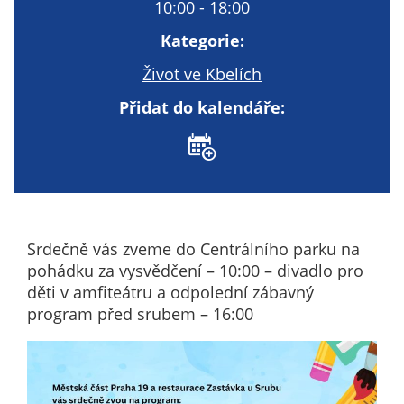
Technické
10:00 - 18:00
cookies
Kategorie:
Technické
cookies jsou
Život ve Kbelích
nezbytné pro
Přidat do kalendáře:
správné
fungování
webu a všech
funkcí, které
nabízí.
Nepožadujeme
Váš souhlas s
Srdečně vás zveme do Centrálního parku na
využitím
pohádku za vysvědčení – 10:00 – divadlo pro
technických
děti v amfiteátru a odpolední zábavný
cookies na
program před srubem – 16:00
našem webu. Z
tohoto důvodu
technické
cookies