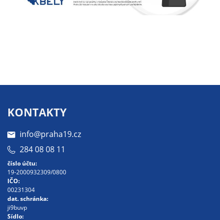
určujeme
počet návštěv
a zdroje
návštěv našich
internetových
stránek. Data
získaná
pomocí
těchto
KONTAKTY
cookies
zpracováváme
info@praha19.cz
souhrnně, bez
284 08 08 11
použití
identifikátorů,
číslo účtu:
19-2000932309/0800
které ukazují
IČO:
na konkrétní
00231304
uživatelé
dat. schránka:
ji9buvp
našeho webu.
Sídlo: