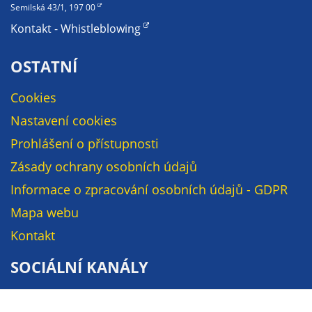
Pokud
Semilská 43/1, 197 00
vypnete
Kontakt - Whistleblowing
používání
analytických
OSTATNÍ
cookies ve
vztahu k Vaší
Cookies
návštěvě,
Nastavení cookies
ztrácíme
možnost
Prohlášení o přístupnosti
analýzy
Zásady ochrany osobních údajů
výkonu a
optimalizace
Informace o zpracování osobních údajů - GDPR
našich
Mapa webu
opatření.
Kontakt
SOCIÁLNÍ KANÁLY
Personalizované
soubory cookie
Facebook
Používáme rovněž