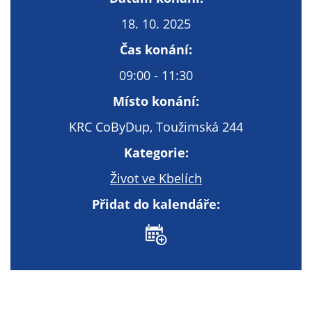
Technické
cookies
18. 10. 2025
Technické
Čas konání:
cookies jsou
nezbytné pro
09:00 - 11:30
správné
Místo konání:
fungování
webu a všech
KRC CoByDup, Toužimská 244
funkcí, které
Kategorie:
nabízí.
Nepožadujeme
Život ve Kbelích
Váš souhlas s
využitím
Přidat do kalendáře:
technických
cookies na
našem webu. Z
tohoto důvodu
technické
cookies