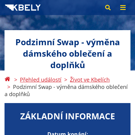
Podzimní Swap - výměna
dámského oblečení a
doplňků
Přehled událostí
Život ve Kbelích
Podzimní Swap - výměna dámského oblečení
a doplňků
ZÁKLADNÍ INFORMACE
Datum konání: