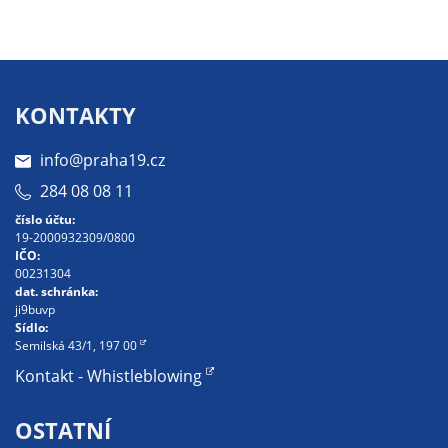
soubory cookie a
další technologie,
abychom
přizpůsobili naše
webové stránky
KONTAKTY
potřebám a
zájmům našich
info@praha19.cz
návštěvníků.
284 08 08 11
číslo účtu:
19-2000932309/0800
Reklamní
IČO:
00231304
cookies
dat. schránka:
Reklamní cookies
ji9buvp
používáme my
Sídlo:
Semilská 43/1, 197 00
nebo naši partneři,
abychom Vám
Kontakt - Whistleblowing
mohli zobrazit
vhodné obsahy
OSTATNÍ
nebo reklamy jak