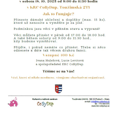
Pokud
vypnete
používání
analytických
cookies ve
vztahu k Vaší
návštěvě,
ztrácíme
možnost
analýzy
výkonu a
optimalizace
našich
opatření.
Personalizované
soubory cookie
Používáme rovněž