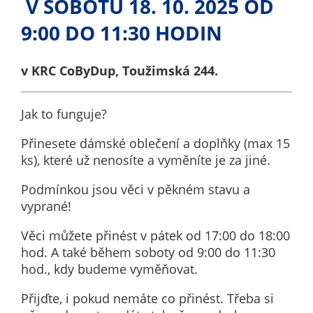
V SOBOTU 18. 10. 2025 OD
nemohou být
individuálně
9:00 DO 11:30 HODIN
deaktivovány
nebo
v KRC CoByDup, Toužimská 244.
aktivovány.
Jak to funguje?
Analytické
cookies
Přinesete dámské oblečení a doplňky (max 15
Analytické
ks), které už nenosíte a vyměníte je za jiné.
cookies nám
Podmínkou jsou věci v pěkném stavu a
umožňují
vyprané!
měření
výkonu
Věci můžete přinést v pátek od 17:00 do 18:00
našeho webu
hod. A také během soboty od 9:00 do 11:30
a našich
hod., kdy budeme vyměňovat.
reklamních
kampaní.
Přijďte, i pokud nemáte co přinést. Třeba si
Jejich pomocí