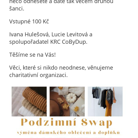
něco odnesete a dáte tak věcem druhou
určujeme
šanci.
počet návštěv
a zdroje
Vstupné 100 Kč
návštěv našich
Ivana Hulešová, Lucie Levitová a
internetových
spolupořadatel KRC CoByDup.
stránek. Data
získaná
Těšíme se na Vás!
pomocí
těchto
Věci, které si nikdo neodnese, věnujeme
cookies
charitativní organizaci.
zpracováváme
souhrnně, bez
použití
identifikátorů,
které ukazují
na konkrétní
uživatelé
našeho webu.