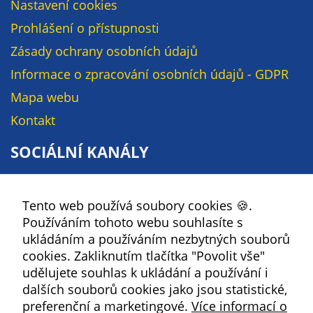
Nastavení cookies
na našich
Prohlášení o přístupnosti
stránkách, tak na
stránkách třetích
Zásady ochrany osobních údajů
subjektů. Díky
Informace o zpracování osobních údajů - GDPR
tomu můžeme
Mapa webu
vytvářet profily
založené na Vašich
Kontakt
zájmech, tak zvané
SOCIÁLNÍ KANÁLY
pseudonymizované
profily. Na základě
Facebook
těchto informací
není zpravidla
Tento web používá soubory cookies 🍪.
YouTube
možná
Používáním tohoto webu souhlasíte s
Instagram
bezprostřední
ukládáním a používáním nezbytných souborů
identifikace Vaší
RSS
cookies. Zakliknutím tlačítka "Povolit vše"
osoby, protože jsou
udělujete souhlas k ukládání a používání i
používány pouze
Kbely
dalších souborů cookies jako jsou statistické,
pseudonymizované
preferenční a marketingové.
Více informací o