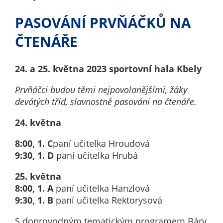
nemohou být
individuálně
PASOVÁNÍ PRVŇÁČKŮ NA
deaktivovány
ČTENÁŘE
nebo
aktivovány.
24. a 25. května 2023 sportovní hala Kbely
Analytické
Prvňáčci budou těmi nejpovolanějšími, žáky
cookies
devátých tříd, slavnostně pasováni na čtenáře.
Analytické
24. května
cookies nám
umožňují
8:00, 1. C
paní učitelka Hroudová
měření
9:30, 1. D
paní učitelka Hrubá
výkonu
našeho webu
25. května
a našich
8:00, 1. A
paní učitelka Hanzlová
reklamních
9:30, 1. B
paní učitelka Rektorysová
kampaní.
S doprovodným tematickým programem Báry
Jejich pomocí