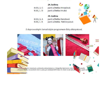
Pokud
vypnete
používání
analytických
cookies ve
vztahu k Vaší
návštěvě,
ztrácíme
možnost
analýzy
výkonu a
optimalizace
našich
opatření.
Personalizované
soubory cookie
Používáme rovněž