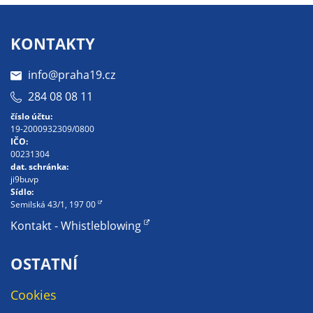
soubory cookie a
další technologie,
KONTAKTY
abychom
přizpůsobili naše
info@praha19.cz
webové stránky
potřebám a
284 08 08 11
zájmům našich
číslo účtu:
návštěvníků.
19-2000932309/0800
IČO:
00231304
dat. schránka:
Reklamní
ji9buvp
cookies
Sídlo:
Semilská 43/1, 197 00
Reklamní cookies
Kontakt - Whistleblowing
používáme my
nebo naši partneři,
OSTATNÍ
abychom Vám
mohli zobrazit
Cookies
vhodné obsahy
nebo reklamy jak