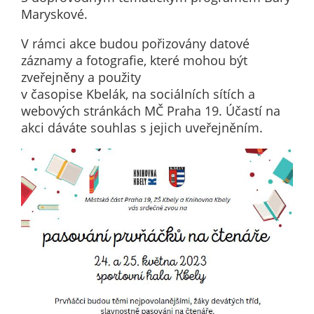
Maryskové.
určujeme
počet návštěv
V rámci akce budou pořizovány datové
a zdroje
záznamy a fotografie, které mohou být
návštěv našich
zveřejněny a použity
internetových
v časopise Kbelák, na sociálních sítích a
stránek. Data
webových stránkách MČ Praha 19. Účastí na
získaná
akci dáváte souhlas s jejich uveřejněním.
pomocí
těchto
cookies
zpracováváme
souhrnně, bez
použití
identifikátorů,
které ukazují
na konkrétní
uživatelé
našeho webu.