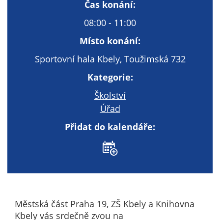
Technické
Čas konání:
cookies
08:00 - 11:00
Technické
cookies jsou
Místo konání:
nezbytné pro
Sportovní hala Kbely, Toužimská 732
správné
fungování
Kategorie:
webu a všech
Školství
funkcí, které
nabízí.
Úřad
Nepožadujeme
Přidat do kalendáře:
Váš souhlas s
využitím
technických
cookies na
našem webu. Z
tohoto důvodu
technické
Městská část Praha 19, ZŠ Kbely a Knihovna
cookies
Kbely vás srdečně zvou na