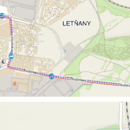
určujeme
počet návštěv
a zdroje
návštěv našich
internetových
stránek. Data
získaná
pomocí
těchto
cookies
zpracováváme
souhrnně, bez
použití
identifikátorů,
které ukazují
na konkrétní
uživatelé
našeho webu.