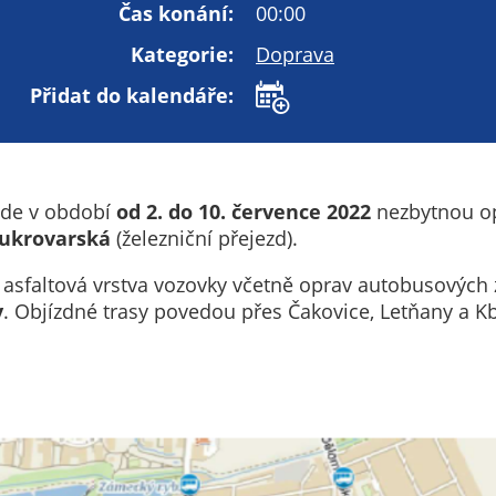
Technické
Čas konání:
00:00
cookies
Kategorie:
Doprava
Technické
cookies jsou
Přidat do kalendáře:
nezbytné pro
správné
fungování
webu a všech
ede v období
od 2. do 10. července 2022
nezbytnou op
funkcí, které
ukrovarská
(železniční přejezd).
nabízí.
Nepožadujeme
asfaltová vrstva vozovky včetně oprav autobusových 
Váš souhlas s
y
. Objízdné trasy povedou přes Čakovice, Letňany a Kb
využitím
technických
cookies na
našem webu. Z
tohoto důvodu
technické
cookies