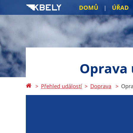
DOMŮ
ÚŘAD
Oprava u
Přehled událostí
Doprava
Opra