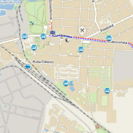
nemohou být
individuálně
deaktivovány
nebo
aktivovány.
Analytické
cookies
Analytické
cookies nám
umožňují
měření
výkonu
našeho webu
a našich
reklamních
kampaní.
Jejich pomocí