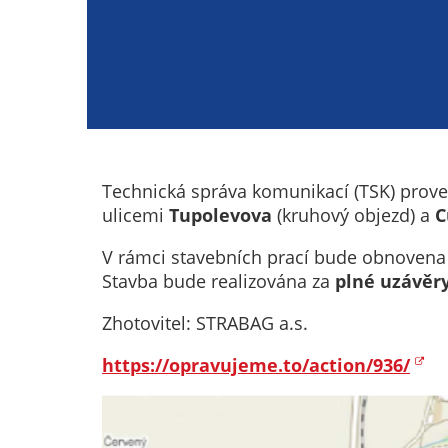
Technická správa komunikací (TSK) prov
ulicemi
Tupolevova
(kruhový objezd) a
C
V rámci stavebních prací bude obnovena 
Stavba bude realizována za
plné uzávěr
Zhotovitel: STRABAG a.s.
https://opravujeme.to/action/936/