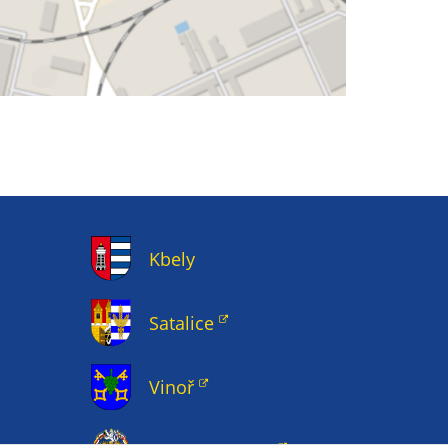
Kbely
Satalice
Vinoř