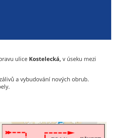
ravu ulice
Kostelecká,
v úseku mezi
zálivů a vybudování nových obrub.
ely.