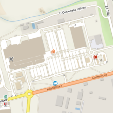
Pokud
vypnete
používání
analytických
cookies ve
vztahu k Vaší
návštěvě,
ztrácíme
možnost
analýzy
výkonu a
optimalizace
našich
opatření.
Personalizované
soubory cookie
Používáme rovněž