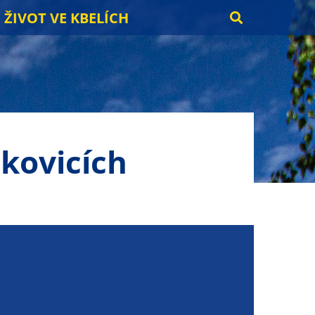
ŽIVOT VE KBELÍCH
akovicích