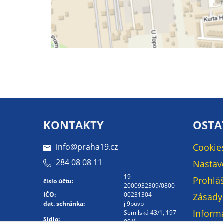
KONTAKTY
OSTA
info@praha19.cz
Cookie
284 08 08 11
Nastav
19-
Prohláš
číslo účtu:
2000932309/0800
IČO:
00231304
Zásady
dat. schránka:
ji9buvp
Inform
Semilská 43/1, 197
Sídlo:
00