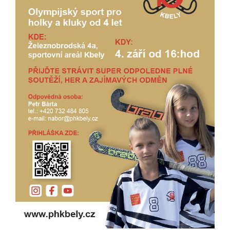
na našich
stránkách, tak na
stránkách třetích
subjektů. Díky
tomu můžeme
vytvářet profily
založené na Vašich
zájmech, tak zvané
pseudonymizované
profily. Na základě
těchto informací
není zpravidla
možná
bezprostřední
identifikace Vaší
osoby, protože jsou
používány pouze
pseudonymizované