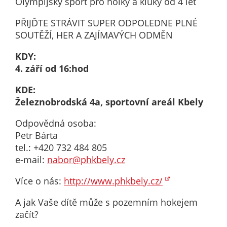
Olympijský sport pro holky a kluky od 4 let
nemohou být
individuálně
PŘIJĎTE STRÁVIT SUPER ODPOLEDNE PLNÉ
deaktivovány
SOUTĚŽÍ, HER A ZAJÍMAVÝCH ODMĚN
nebo
aktivovány.
KDY:
4. září od 16:hod
KDE:
Analytické
Železnobrodská 4a, sportovní areál Kbely
cookies
Analytické
Odpovědná osoba:
cookies nám
Petr Bárta
umožňují
tel.: +420 732 484 805
měření
e-mail:
nabor@phkbely.cz
výkonu
našeho webu
Více o nás:
http://www.phkbely.cz/
a našich
reklamních
A jak Vaše dítě může s pozemním hokejem
kampaní.
začít?
Jejich pomocí