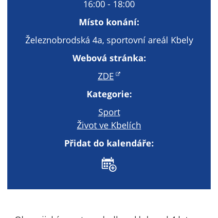
Technické
16:00 - 18:00
cookies
Místo konání:
Technické
cookies jsou
Železnobrodská 4a, sportovní areál Kbely
nezbytné pro
Webová stránka:
správné
fungování
ZDE
webu a všech
Kategorie:
funkcí, které
nabízí.
Sport
Nepožadujeme
Život ve Kbelích
Váš souhlas s
využitím
Přidat do kalendáře:
technických
cookies na
našem webu. Z
tohoto důvodu
technické
cookies