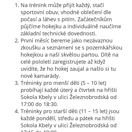
Na trénink může přijít každý, stačí
určujeme
sportovní obuv, vhodné oblečení dle
počet návštěv
počasí a láhev s pitím. Začátečníkům
a zdroje
půjčíme hokejku a individuálně naučíme
návštěv našich
základní technické dovednosti.
internetových
První měsíc bereme jako nezávaznou
stránek. Data
zkoušku a seznámení se s pozemkářskou
získaná
hokejkou a naší skvělou partou. Dítě na
pomocí
celé pololetí zaregistrujete až když
těchto
uvidíte, že ho hokej zaujal a našlo si tu
cookies
nové kamarády.
zpracováváme
Tréninky pro menší děti (5 – 10 let)
souhrnně, bez
probíhají každé úterý a čtvrtek na hřišti
použití
Sokola Kbely v ulici Železnobrodská od
identifikátorů,
17:00 do 18:30.
které ukazují
Tréninky pro starší děti (11 – 15 let) jsou
na konkrétní
každé pondělí, středu a pátek na hřišti
uživatelé
Sokola Kbely v ulici Železnobrodská od
našeho webu.