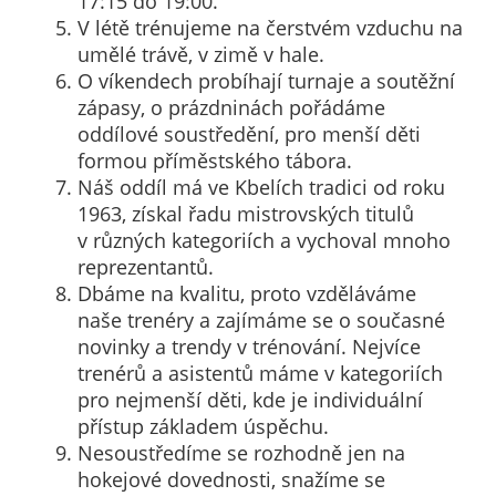
17:15 do 19:00.
Pokud
V létě trénujeme na čerstvém vzduchu na
vypnete
umělé trávě, v zimě v hale.
používání
O víkendech probíhají turnaje a soutěžní
analytických
zápasy, o prázdninách pořádáme
cookies ve
oddílové soustředění, pro menší děti
vztahu k Vaší
formou příměstského tábora.
návštěvě,
Náš oddíl má ve Kbelích tradici od roku
ztrácíme
1963, získal řadu mistrovských titulů
možnost
v různých kategoriích a vychoval mnoho
analýzy
reprezentantů.
výkonu a
Dbáme na kvalitu, proto vzděláváme
optimalizace
naše trenéry a zajímáme se o současné
našich
novinky a trendy v trénování. Nejvíce
opatření.
trenérů a asistentů máme v kategoriích
pro nejmenší děti, kde je individuální
přístup základem úspěchu.
Personalizované
Nesoustředíme se rozhodně jen na
soubory cookie
hokejové dovednosti, snažíme se
Používáme rovněž