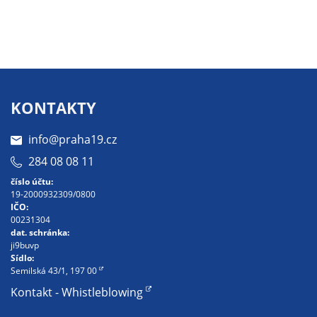
údaje. Pokud
nevyjádříte
souhlas, nebudete
příjemcem obsahů
a reklam
přizpůsobených
KONTAKTY
Vašim zájmům.
info@praha19.cz
284 08 08 11
číslo účtu:
19-2000932309/0800
IČO:
00231304
dat. schránka:
ji9buvp
Sídlo:
Semilská 43/1, 197 00
Kontakt - Whistleblowing