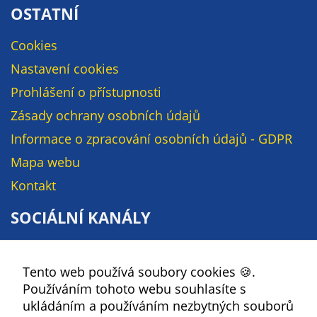
OSTATNÍ
Cookies
Nastavení cookies
Prohlášení o přístupnosti
Zásady ochrany osobních údajů
Informace o zpracování osobních údajů - GDPR
Mapa webu
Kontakt
SOCIÁLNÍ KANÁLY
Facebook
Tento web používá soubory cookies 🍪.
YouTube
Používáním tohoto webu souhlasíte s
Instagram
ukládáním a používáním nezbytných souborů