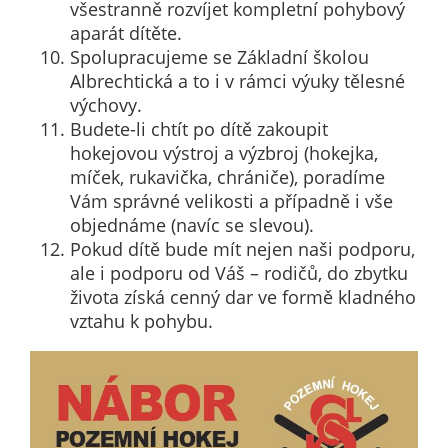
všestranně rozvíjet kompletní pohybový
soubory cookie a
aparát dítěte.
další technologie,
Spolupracujeme se Základní školou
abychom
Albrechtická a to i v rámci výuky tělesné
přizpůsobili naše
výchovy.
webové stránky
Budete-li chtít po dítě zakoupit
potřebám a
hokejovou výstroj a výzbroj (hokejka,
zájmům našich
míček, rukavička, chrániče), poradíme
návštěvníků.
Vám správné velikosti a případně i vše
objednáme (navíc se slevou).
Pokud dítě bude mít nejen naši podporu,
Reklamní
ale i podporu od Váš – rodičů, do zbytku
cookies
života získá cenný dar ve formě kladného
Reklamní cookies
vztahu k pohybu.
používáme my
nebo naši partneři,
abychom Vám
mohli zobrazit
vhodné obsahy
nebo reklamy jak