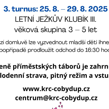
soubory cookie a
další technologie,
abychom
přizpůsobili naše
webové stránky
potřebám a
zájmům našich
návštěvníků.
Reklamní
cookies
Reklamní cookies
používáme my
nebo naši partneři,
abychom Vám
mohli zobrazit
vhodné obsahy
nebo reklamy jak