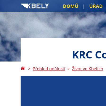
DOMŮ
ÚŘAD
KRC Co
Přehled událostí
Život ve Kbelích