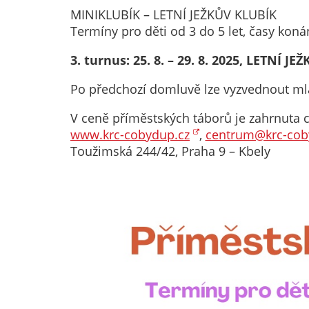
MINIKLUBÍK – LETNÍ JEŽKŮV KLUBÍK
Termíny pro děti od 3 do 5 let, časy koná
3. turnus: 25. 8. – 29. 8. 2025, LETNÍ JE
Po předchozí domluvě lze vyzvednout mla
V ceně příměstských táborů je zahrnuta c
www.krc-cobydup.cz
,
centrum@krc-cob
Toužimská 244/42, Praha 9 – Kbely