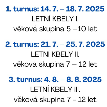
určujeme
počet návštěv
a zdroje
návštěv našich
internetových
stránek. Data
získaná
pomocí
těchto
cookies
zpracováváme
souhrnně, bez
použití
identifikátorů,
které ukazují
na konkrétní
uživatelé
našeho webu.