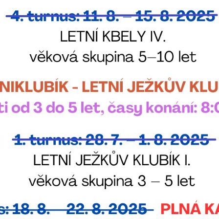
Pokud
vypnete
používání
analytických
cookies ve
vztahu k Vaší
návštěvě,
ztrácíme
možnost
analýzy
výkonu a
optimalizace
našich
opatření.
Personalizované
soubory cookie
Používáme rovněž