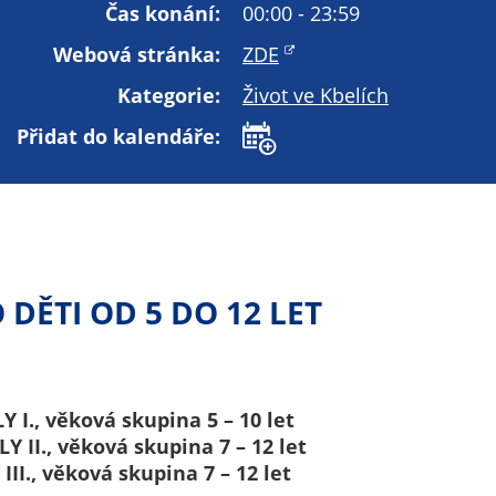
Technické
Čas konání:
00:00 - 23:59
cookies
Webová stránka:
ZDE
Technické
cookies jsou
Kategorie:
Život ve Kbelích
nezbytné pro
Přidat do kalendáře:
správné
fungování
webu a všech
funkcí, které
nabízí.
Nepožadujeme
Váš souhlas s
DĚTI OD 5 DO 12 LET
využitím
technických
cookies na
našem webu. Z
LY I., věková skupina 5 – 10 let
tohoto důvodu
ELY II., věková skupina 7 – 12 let
technické
 III., věková skupina 7 – 12 let
cookies