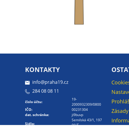
KONTAKTY
OSTA
info@praha19.cz
Cookie
284 08 08 11
Nastav
19-
Prohláš
číslo účtu:
2000932309/0800
IČO:
00231304
Zásady
dat. schránka:
ji9buvp
Inform
Semilská 43/1, 197
Sídlo:
00
osobní