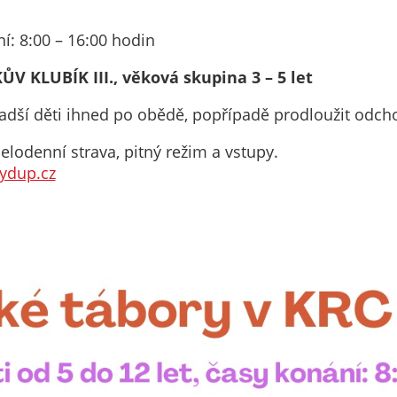
nemohou být
individuálně
ní: 8:00 – 16:00 hodin
deaktivovány
nebo
ŽKŮV KLUBÍK III., věková skupina 3 – 5 let
aktivovány.
dší děti ihned po obědě, popřípadě prodloužit odch
elodenní strava, pitný režim a vstupy.
Analytické
ydup.cz
cookies
Analytické
cookies nám
umožňují
měření
výkonu
našeho webu
a našich
reklamních
kampaní.
Jejich pomocí