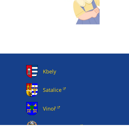
Kbely
Satalice
Vinoř
Magistrát HMP