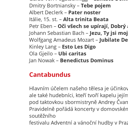
Dmitry Bortniansky –
Tebe pojem
Albert Declerk –
Pater noster
Itálie, 15. st. –
Alta trinita Beata
Petr Eben –
Oči všech se upírají, Dobrý
Johann Sebastian Bach –
Jezu, Ty jsi moj
Wolfgang Amadeus Mozart –
Jubilate D
Kinley Lang –
Esto Les Digo
Ola Gjeilo –
Ubi caritas
Jan Nowak –
Benedictus Dominus
Cantabundus
Hlavním účelem našeho tělesa je účinkov
ale také hudebníci, kteří tvoří kapelu j
pod taktovkou sbormistryně Andrey Čvan
Pravidelně pořádá koncerty v domovském ko
soutěžního
festivalu Adventní a vánoční hudby v Pr