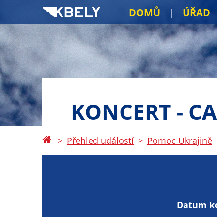
DOMŮ
ÚŘAD
KONCERT - C
Přehled událostí
Pomoc Ukrajině
Datum k