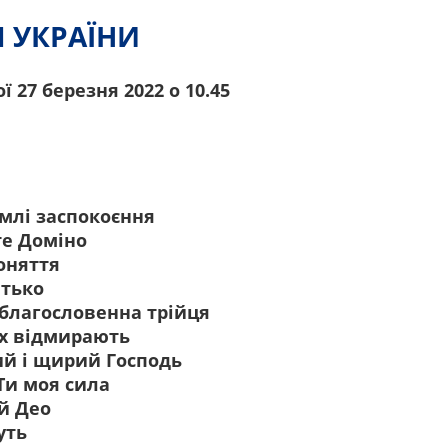
určujeme
Я УКРАЇНИ
počet návštěv
a zdroje
ої
27 березня 2022 о 10.45
návštěv našich
internetových
stránek. Data
získaná
pomocí
těchto
емлі заспокоєння
cookies
оміно
zpracováváme
оняття
souhrnně, bez
ко
použití
благословенна трійця
identifikátorů,
іх відмирають
které ukazují
 Господь
na konkrétní
 Ти моя сила
uživatelé
й Део
našeho webu.
уть