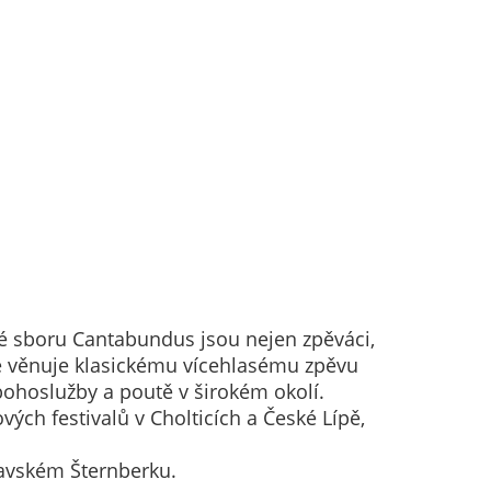
é sboru Cantabundus jsou nejen zpěváci,
ké věnuje klasickému vícehlasému zpěvu
hoslužby a poutě v širokém okolí.
ých festivalů v Cholticích a České Lípě,
ravském Šternberku.