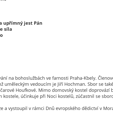
nemohou být
individuálně
deaktivovány
nebo
 a upřímný jest Pán
aktivovány.
e síla
eo
Analytické
cookies
Analytické
cookies nám
umožňují
měření
ání na bohoslužbách ve farnosti Praha-Kbely. Členov
výkonu
ejímž uměleckým vedoucím je Jiří Hochman. Sbor se ta
našeho webu
čarové Houfkové. Mimo domovský kostel doprovází bo
a našich
stele, účinkuje při Noci kostelů, zúčastnil se sborov
reklamních
kampaní.
aze a vystoupil v rámci Dnů evropského dědictví v Mo
Jejich pomocí