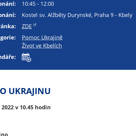
Technické
onání:
10:45 - 12:00
cookies
onání:
Kostel sv. Alžběty Durynské, Praha 9 - Kbely
Technické
cookies jsou
ránka:
ZDE
nezbytné pro
gorie:
Pomoc Ukrajině
správné
fungování
Život ve Kbelích
webu a všech
ndáře:
funkcí, které
nabízí.
Nepožadujeme
Váš souhlas s
využitím
O UKRAJINU
technických
cookies na
 2022 v 10.45 hodin
našem webu. Z
tohoto důvodu
technické
cookies
ino