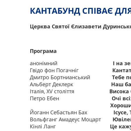
КАНТАБУНД СПІВАЄ ДЛ
Церква Святої Єлизавети Дуринськ
Програма
анонімний
І на з
Гвідо фон Погачніг
Кантате Д
Дмитро Бортнианський
Тебе п
Альберт Деклерк
Наш бать
Італія, XV століття
Висока 
Петро Ебен
Очі вс
Хороший і щирий
Йоганн Себастьян Бах
Ісусе,
Вольфганг Амадеус Моцарт
Ювіле
Кінлі Ланг
Це каж