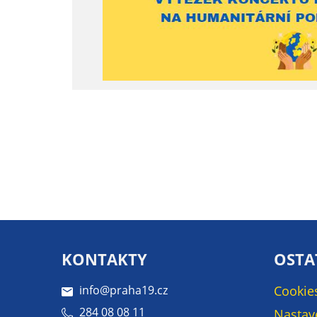
KONTAKTY
OSTA
info@praha19.cz
Cookie
284 08 08 11
Nastav