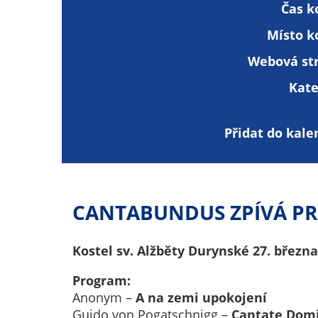
Čas k
Místo k
Webová st
Kate
Přidat do kale
CANTABUNDUS ZPÍVÁ PR
Kostel sv. Alžběty Durynské 27. března
Program:
Anonym –
A na zemi upokojení
Guido von Pogatschnigg –
Cantate Dom