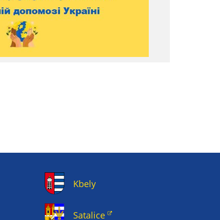
Kbely
Satalice