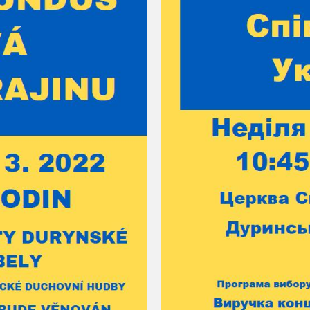
soubory cookie a
další technologie,
abychom
přizpůsobili naše
webové stránky
potřebám a
zájmům našich
návštěvníků.
Reklamní
cookies
Reklamní cookies
používáme my
nebo naši partneři,
abychom Vám
mohli zobrazit
vhodné obsahy
nebo reklamy jak